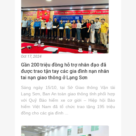
Oct 17, 2024
Gần 200 triệu đồng hỗ trợ nhân đạo đã
được trao tận tay các gia đình nạn nhân
tai nạn giao thông ở Lạng Sơn
Sáng ngày 15/10, tại Sở Giao thông Vận tải
Lạng Sơn, Ban An toàn giao thông tỉnh phối hợp
với Quỹ Bảo hiểm xe cơ giới – Hiệp hội Bảo
hiểm Việt Nam đã tổ chức trao tặng 195 triệu
đồng cho các gia đình ...