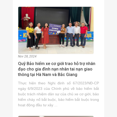
Nov 28, 2024
Quỹ Bảo hiểm xe cơ giới trao hỗ trợ nhân
đạo cho gia đình nạn nhân tai nạn giao
thông tại Hà Nam và Bắc Giang
Thực hiện theo Nghị định số 67/2023/NĐ-CP
ngày 6/9/2023 của Chính phủ về bảo hiểm bắt
buộc trách nhiệm dân sự của chủ xe cơ giới, bảo
hiểm cháy nổ bắt buộc, bảo hiểm bắt buộc trong
hoạt động đầu tư xây ...