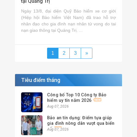
tại Quảng Trị
Ngày 13/8, đại diện Quỹ Bảo hiểm xe cơ giới
(Hiệp hội Bảo hiểm Việt Nam) đã trao hỗ trợ
nhân đạo cho gia đình nạn nhân tử vong do tai
nạn giao thông tại Quảng Trị. ...
1
2
3
»
Tiêu điểm tháng
Công bố Top 10 Công ty Bảo
hiểm uy tín năm 2026
Aug 07, 2026
Bảo an tín dụng: Điểm tựa giúp
gia đình nông dân vượt qua biến
cố
Aug 07, 2026