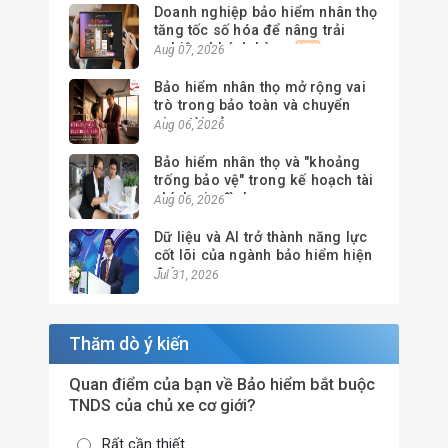
Doanh nghiệp bảo hiểm nhân thọ
tăng tốc số hóa để nâng trải
nghiệm khách hàng
Aug 07, 2026
Bảo hiểm nhân thọ mở rộng vai
trò trong bảo toàn và chuyển
giao tài sản
Aug 06, 2026
Bảo hiểm nhân thọ và "khoảng
trống bảo vệ" trong kế hoạch tài
chính gia đình
Aug 06, 2026
Dữ liệu và AI trở thành năng lực
cốt lõi của ngành bảo hiểm hiện
đại
Jul 31, 2026
Thăm dò ý kiến
Quan điểm của bạn về Bảo hiểm bắt buộc
TNDS của chủ xe cơ giới?
Rất cần thiết