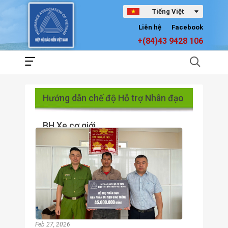
Tiếng Việt
Liên hệ
Facebook
+(84)43 9428 106
Hướng dẫn chế độ Hỗ trợ Nhân đạo
BH Xe cơ giới
Feb 27, 2026