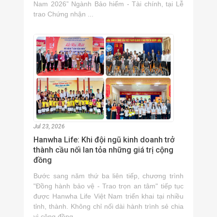
Nam 2026” Ngành Bảo hiểm - Tài chính, tại Lễ
trao Chứng nhận ...
Jul 23, 2026
Hanwha Life: Khi đội ngũ kinh doanh trở
thành cầu nối lan tỏa những giá trị cộng
đồng
Bước sang năm thứ ba liên tiếp, chương trình
"Đồng hành bảo vệ - Trao trọn an tâm" tiếp tục
được Hanwha Life Việt Nam triển khai tại nhiều
tỉnh, thành. Không chỉ nối dài hành trình sẻ chia
vì cộng đồng, ...