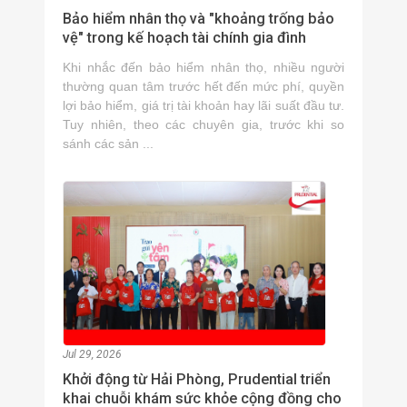
Bảo hiểm nhân thọ và "khoảng trống bảo
vệ" trong kế hoạch tài chính gia đình
Khi nhắc đến bảo hiểm nhân thọ, nhiều người
thường quan tâm trước hết đến mức phí, quyền
lợi bảo hiểm, giá trị tài khoản hay lãi suất đầu tư.
Tuy nhiên, theo các chuyên gia, trước khi so
sánh các sản ...
Jul 29, 2026
Khởi động từ Hải Phòng, Prudential triển
khai chuỗi khám sức khỏe cộng đồng cho