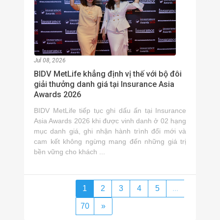
Jul 08, 2026
BIDV MetLife khẳng định vị thế với bộ đôi
giải thưởng danh giá tại Insurance Asia
Awards 2026
BIDV MetLife tiếp tục ghi dấu ấn tại Insurance
Asia Awards 2026 khi được vinh danh ở 02 hạng
mục danh giá, ghi nhận hành trình đổi mới và
cam kết không ngừng mang đến những giá trị
bền vững cho khách ...
1
2
3
4
5
...
70
»