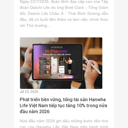
Ngày 22/7/2026, đoàn lãnh đạo cấp cao của Tập
đoàn Daiichi Life do ông Brett Clark - Tổng Giám
đốc Daiichi Life Châu Á - Thái Bình Dương dẫn
đầu, đã có buổi đến thăm và làm việc chính thức
với Thứ trưởng ...
Jul 23, 2026
Phát triển bền vững, tổng tài sản Hanwha
Life Việt Nam tiếp tục tăng 10% trong nửa
đầu năm 2026
Nửa đầu năm 2026 ghi dấu những bước tiến tích
cực của Hanwha Life Việt Nam trên hành trình