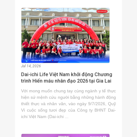
Jul 14, 2026
Dai-ichi Life Việt Nam khởi động Chương
trình Hiến máu nhân đạo 2026 tại Gia Lai
Với mong muốn chung tay cùng ngành y tế thực
hiện sứ mệnh cứu người bằng những hành động
thiết thực và nhân văn, vào ngày 9/7/2026, Quỹ
Vì cuộc sống tươi đẹp của Công ty BHNT Dai-
ichi Việt Nam (Dai-ichi ...