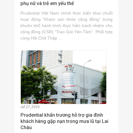
phụ nữ và trẻ em yếu thế
Prudential Việt Nam chính thức triển khai chuỗi
hoạt động “Khám sức khỏe cộng đồng” trong
khuôn khổ hành trình thực hiện trách nhiệm cho
cộng đồng (CSR) “Trao Gửi Yên Tâm”. Phối hợp
cùng Hội Chữ Thập ...
Jul 27, 2026
Prudential khẩn trương hỗ trợ gia đình
khách hàng gặp nạn trong mưa lũ tại Lai
Châu