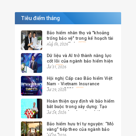
Tiêu điểm tháng
Bảo hiểm nhân thọ và "khoảng
trống bảo vệ" trong kế hoạch tài
chính gia đình
Aug 06, 2026
Dữ liệu và AI trở thành năng lực
cốt lõi của ngành bảo hiểm hiện
đại
Jul 31, 2026
Hội nghị Cấp cao Bảo hiểm Việt
Nam - Vietnam Insurance
Summit 2026
Jul 29, 2026
Hoàn thiện quy định về bảo hiểm
bắt buộc trong xây dựng: Tạo
thuận lợi cho doanh nghiệp,
Jul 24, 2026
nâng cao hiệu quả quản lý
Bảo hiểm hưu trí tự nguyện: “Mỏ
vàng” tiếp theo của ngành bảo
hiểm?
Jul 06, 2026