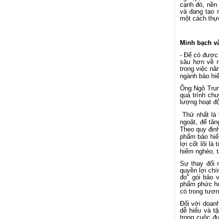
cạnh đó, nền 
và đang tạo 
một cách thự
Minh bạch và
- Để có được 
sâu hơn về n
trong việc nâ
ngành bảo hi
Ông Ngô Trun
quá trình chu
lượng hoạt độ
Thứ nhất là 
ngoặt, để tă
Theo quy địn
phẩm bảo hiể
lợi cốt lõi l
hiểm nghèo, t
Sự thay đổi 
quyền lợi chí
đo" gói bảo 
phẩm phức hợ
có trong tương
Đối với doanh
dễ hiểu và tậ
trong cuộc đu