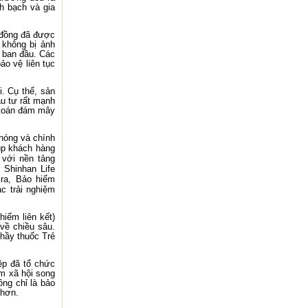
h bạch và gia
 đồng đã được
 không bị ảnh
 ban đầu. Các
ảo vệ liên tục
. Cụ thể, sản
ầu tư rất mạnh
 toán đám mây
hóng và chính
úp khách hàng
 với nền tảng
 Shinhan Life
 ra, Bảo hiểm
c trải nghiệm
hiểm liên kết)
về chiều sâu.
hầy thuốc Trẻ
ệp đã tổ chức
ệm xã hội song
ông chỉ là bảo
 hơn.