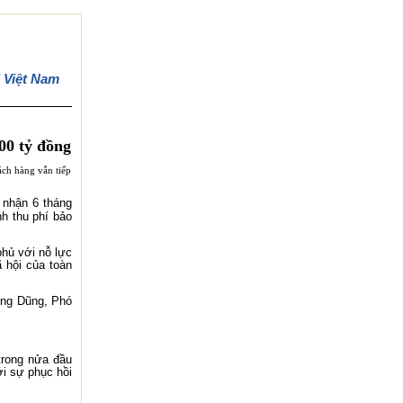
 Việt Nam
00 tỷ đồng
ách hàng vẫn tiếp
 nhận 6 tháng
h thu phí bảo
phủ với nỗ lực
 hội của toàn
rung Dũng, Phó
trong nửa đầu
ới sự phục hồi