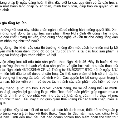
tảng pháp lý ngày càng hoàn thiện, đặc biệt là các quy định về tái cấu trúc 
ra một hành lang pháp lý an toàn, minh bạch hơn, giúp bảo vệ quyền lợi n
c chất.
 gia tăng lợi ích
những kết quả này, chắc chắn ngành đã có những hành động quyết liệt. Xin
hững hoạt động tái cấu trúc sản phẩm theo Nghị định 46 cũng như nhữn
ng cao chất lượng tư vấn, ứng dụng công nghệ và đầu tư cho cộng đồng đang
ểm nhân thọ như thế nào?
g Dũng: Sự khởi sắc của thị trường không đến một cách tự nhiên mà là kế
yển mình toàn diện, trong đó có ba trụ cột chính là tái cấu trúc sản phẩm,
ng và khẳng định trách nhiệm xã hội.
việc đồng loạt tái cấu trúc sản phẩm theo Nghị định 46. Đây là bước đi m
ng cường tính minh bạch và đưa sản phẩm về gần hơn với nhu cầu thực củ
h tại Nghị định 46/2023/NĐ-CP và Thông tư 67/2023/TT-BTC, kể từ ngày 1/7/
m liên kết đầu tư sẽ được chuẩn hóa. Cụ thể, sản phẩm chính sẽ chỉ tập tr
à tử vong và thương tật toàn bộ vĩnh viễn. Các quyền lợi bổ sung quan trọng
ai nạn, hỗ trợ viện phí... sẽ được tách thành các sản phẩm bảo hiểm bổ trợ r
này mang lại lợi ích kép. Đối với khách hàng, họ sẽ dễ dàng hiểu rõ mình
nh là gì, quyền lợi gia tăng là gì. Việc "bóc tách" sản phẩm giúp người mua
vệ tài chính phù hợp nhất với nhu cầu và khả năng của mình, thay vì mu
p như trước. Điều này cũng giúp giảm thiểu đáng kể các tranh chấp, hiểu l
 lai.
 nghiệp, đây là cơ hội để rà soát lại toàn bộ danh mục, thiết kế những sản 
p trung vào giá trị bảo vệ thiết thực. Ngay từ đầu năm nay, các công ty đ
a này. Tính đến nay, hầu hết các doanh nghiệp bảo hiểm nhân thọ trên thị