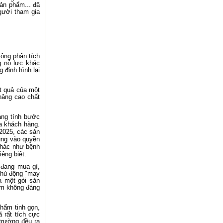
sản phẩm... đã
gười tham gia
 ông phân tích
g nỗ lực khác
 định hình lại
t quả của một
 nâng cao chất
ang tính bước
a khách hàng.
2025, các sản
ung vào quyền
 khác như bệnh
iêng biệt.
 đang mua gì,
 chủ động "may
a một gói sản
ầm không đáng
phẩm tinh gọn,
ã rất tích cực
 trường đều ra