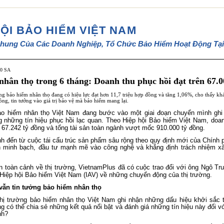
HỘI BẢO HIỂM VIỆT NAM
hung Của Các Doanh Nghiệp, Tổ Chức Bảo Hiểm Hoạt Động Tại
50 SA
nhân thọ trong 6 tháng: Doanh thu phục hồi đạt trên 67.0
g bảo hiểm nhân thọ đang có hiệu lực đạt hơn 11,7 triệu hợp đồng và tăng 1,06%, cho thấy kh
ồng, tin tưởng vào giá trị bảo vệ mà bảo hiểm mang lại.
ảo hiểm nhân thọ Việt Nam đang bước vào một giai đoạn chuyển mình ghi
 những tín hiệu phục hồi lạc quan. Theo Hiệp hội Bảo hiểm Việt Nam, doan
67.242 tỷ đồng và tổng tài sản toàn ngành vượt mốc 910.000 tỷ đồng.
h đến từ cuộc tái cấu trúc sản phẩm sâu rộng theo quy định mới của Chính 
h minh bạch, đầu tư mạnh mẽ vào công nghệ và khẳng định trách nhiệm xã
n toàn cảnh về thị trường, VietnamPlus đã có cuộc trao đổi với ông Ngô T
Hiệp hội Bảo hiểm Việt Nam (IAV) về những chuyển động của thị trường.
vẫn tin tưởng bảo hiểm nhân thọ
thị trường bảo hiểm nhân thọ Việt Nam ghi nhận những dấu hiệu khởi sắc 
 có thể chia sẻ những kết quả nổi bật và đánh giá những tín hiệu này đối v
nh?