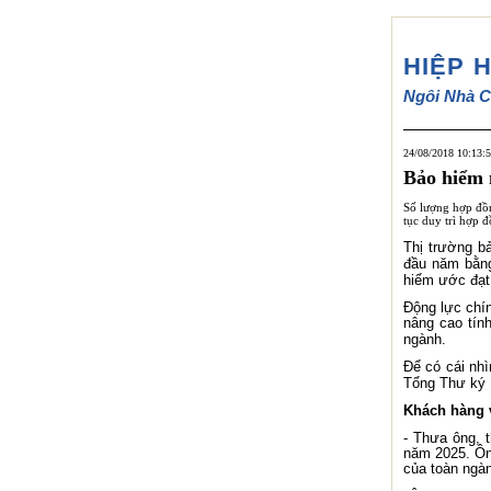
HIỆP 
Ngôi Nhà C
24/08/2018 10:13:
Bảo hiểm 
Số lượng hợp đồn
tục duy trì hợp đ
Thị trường b
đầu năm bằng
hiểm ước đạt 
Động lực chín
nâng cao tín
ngành.
Để có cái nhì
Tổng Thư ký 
Khách hàng 
- Thưa ông, 
năm 2025. Ông
của toàn ngà