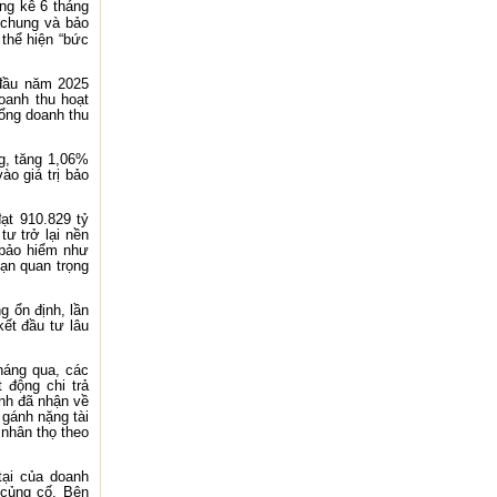
ng kê 6 tháng
 chung và bảo
 thể hiện “bức
 đầu năm 2025
oanh thu hoạt
ổng doanh thu
g, tăng 1,06%
ào giá trị bảo
ạt 910.829 tỷ
ư trở lại nền
 bảo hiểm như
hạn quan trọng
g ổn định, lần
ết đầu tư lâu
tháng qua, các
 động chi trả
ình đã nhận về
 gánh nặng tài
 nhân thọ theo
tại của doanh
 củng cố. Bên