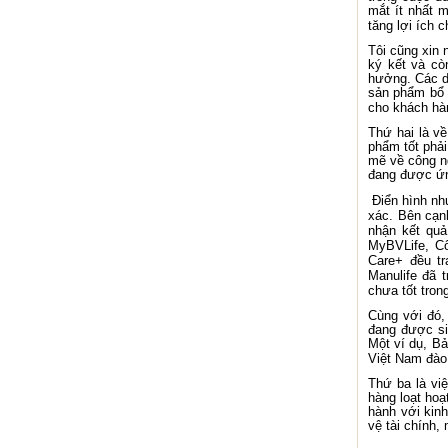
mắt ít nhất 
tăng lợi ích 
Tôi cũng xin
ký kết và cò
hưởng. Các d
sản phẩm bổ t
cho khách hà
Thứ hai là v
phẩm tốt phải
mẽ về công n
đang được ứn
Điển hình nh
xác. Bên cạn
nhận kết quả
MyBVLife, Cô
Care+ đều tr
Manulife đã 
chưa tốt tron
Cùng với đó, 
đang được si
Một ví dụ, B
Việt Nam đào 
Thứ ba là vi
hàng loạt hoạ
hành với kinh
vệ tài chính,