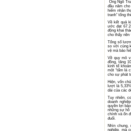
Ông Ngô Tru
đầu năm cho 
hiểm nhân thọ
tranh” tổng t
Về kết quả k
ước đạt 67.2
động khai th
cho thấy nền 
Tổng số lượn
so với cùng k
vệ mà bảo hi
Về quy mô và
đồng, tăng 1
kinh tế khoả
một “tấm lá c
cho sự phát t
Hiện, vốn chủ
lượt là 5,33
dài của các d
Tuy nhiên, co
doanh nghiệp
quyền lợi bảo
những sự hỗ t
chính và ổn đ
đuổi.
Nhìn chung, 
nghiệp, mà c