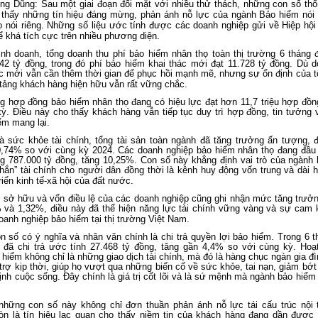
ng Dũng: Sau một giai đoạn đối mặt với nhiều thử thách, những con số thố
thấy những tín hiệu đáng mừng, phản ánh nỗ lực của ngành Bảo hiểm nói
 nói riêng. Những số liệu ước tính được các doanh nghiệp gửi về Hiệp hội
hể khá tích cực trên nhiều phương diện.
inh doanh, tổng doanh thu phí bảo hiểm nhân thọ toàn thị trường 6 tháng
42 tỷ đồng, trong đó phí bảo hiểm khai thác mới đạt 11.728 tỷ đồng. Dù d
ác mới vẫn cần thêm thời gian để phục hồi mạnh mẽ, nhưng sự ổn định của t
tảng khách hàng hiện hữu vẫn rất vững chắc.
g hợp đồng bảo hiểm nhân thọ đang có hiệu lực đạt hơn 11,7 triệu hợp đồn
ỳ. Điều này cho thấy khách hàng vẫn tiếp tục duy trì hợp đồng, tin tưởng v
ểm mang lại.
 sức khỏe tài chính, tổng tài sản toàn ngành đã tăng trưởng ấn tượng, đ
0,74% so với cùng kỳ 2024. Các doanh nghiệp bảo hiểm nhân thọ đang đầu t
ng 787.000 tỷ đồng, tăng 10,25%. Con số này khẳng định vai trò của ngành
hắn” tài chính cho người dân đồng thời là kênh huy động vốn trung và dài 
riển kinh tế-xã hội của đất nước.
 sở hữu và vốn điều lệ của các doanh nghiệp cũng ghi nhận mức tăng trưởn
% và 1,32%, điều này đã thể hiện năng lực tài chính vững vàng và sự cam k
oanh nghiệp bảo hiểm tại thị trường Việt Nam.
n số có ý nghĩa và nhân văn chính là chi trả quyền lợi bảo hiểm. Trong 6 
 đã chi trả ước tính 27.468 tỷ đồng, tăng gần 4,4% so với cùng kỳ. Hoạt
 hiểm không chỉ là những giao dịch tài chính, mà đó là hàng chục ngàn gia đ
rợ kịp thời, giúp họ vượt qua những biến cố về sức khỏe, tai nạn, giảm bớt
ịnh cuộc sống. Đây chính là giá trị cốt lõi và là sứ mệnh mà ngành bảo hiểm
những con số này không chỉ đơn thuần phản ánh nỗ lực tái cấu trúc nội 
òn là tín hiệu lạc quan cho thấy niềm tin của khách hàng đang dần được