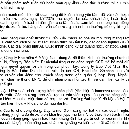
một sản phẩm mới tuân thủ hoàn toàn quy định đồng thời hướng tới sự min
cho khách hàng.
 nhấn mạnh một điểm rất quan trọng để khách hàng yên tâm, đối với các hợp
n hiệu lực trước ngày 1/7/2025, mọi quyền lợi của khách hàng hoàn toàn
oanh nghiệp có trách nhiệm đảm bảo tất cả các cam kết như trong hợp đồng
rợ được tái tục hàng năm vẫn sẽ được gia hạn bình thường để duy trì sự b
ng.
ề việc nâng cao chất lượng tư vấn, đẩy mạnh số hóa và mở rộng mạng lưới
 đi kèm với dịch vụ xuất sắc. Nhận thức rõ điều này, các doanh nghiệp đã đ
ghệ. Các giải pháp như AI, OCR (nhận dạng ký tự quang học), chatbot, điện
g dụng sâu rộng.
ư, Công ty Bảo hiểm AIA Việt Nam dùng AI để thẩm định bồi thường nhanh c
h đó, Công ty Bảo hiểm Prudential ứng dụng công nghệ OCR thế hệ mới gi
 giải quyết quyền lợi chỉ trong vài phút. Hay, Công ty Bảo Việt Nhân thọ
ng ty Bảo hiểm Dai-ichi Life với Dai-ichi ON, Bảo hiểm Shinhan Life với
ao quyền chủ động cho khách hàng trong việc quản lý hợp đồng. Ngoài
triển khai hệ thống M-PS để ghi nhận phản hồi tức thì và cam kết xử lý cá
g 48 giờ.
việc kiểm soát chất lượng kênh phân phối (đặc biệt là bancassurance-bảo 
ết chặt. Các chương trình đào tạo tư vấn viên ngày càng được nâng cấp 
ảo hiểm Manulife Việt Nam đã hợp tác với Trường Đại học Y Hà Nội và Hội T
tạo kiến thức y khoa cho đội ngũ đại lý…
ệc đầu tư cho cộng đồng. Đây là một điểm sáng nổi bật khi các doanh nghi
t động ý nghĩa đã được triển khai trên quy mô lớn. Việc thực hiện trách nhi
 doanh đang giúp ngành bảo hiểm khẳng định lại giá trị cốt lõi của mình: kh
 mà còn là góp phần nâng cao chất lượng sống và kiến tạo một xã hội tốt đẹp