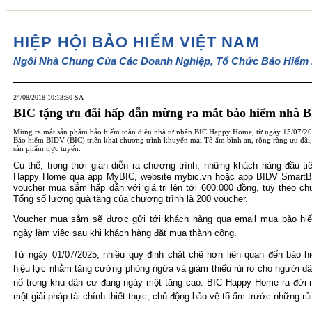
HIỆP HỘI BẢO HIỂM VIỆT NAM
Ngôi Nhà Chung Của Các Doanh Nghiệp, Tổ Chức Bảo Hiểm 
24/08/2018 10:13:50 SA
BIC tặng ưu đãi hấp dẫn mừng ra mắt bảo hiểm nhà
Mừng ra mắt sản phẩm bảo hiểm toàn diện nhà tư nhân BIC Happy Home, từ ngày 15/07/2
Bảo hiểm BIDV (BIC) triển khai chương trình khuyến mại Tổ ấm bình an, rộng ràng ưu đãi,
sản phẩm trực tuyến.
Cụ thể, trong thời gian diễn ra chương trình, những khách hàng đầu t
Happy Home qua app MyBIC, website mybic.vn hoặc app BIDV SmartBa
voucher mua sắm hấp dẫn với giá trị lên tới 600.000 đồng, tuỳ theo ch
Tổng số lượng quà tặng của chương trình là 200 voucher.
Voucher mua sắm sẽ được gửi tới khách hàng qua email mua bảo hiểm
ngày làm việc sau khi khách hàng đặt mua thành công.
Từ ngày 01/07/2025, nhiều quy định chặt chẽ hơn liên quan đến bảo h
hiệu lực nhằm tăng cường phòng ngừa và giảm thiểu rủi ro cho người dâ
nổ trong khu dân cư đang ngày một tăng cao. BIC Happy Home ra đời
một giải pháp tài chính thiết thực, chủ động bảo vệ tổ ấm trước những rủ