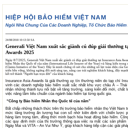
HIỆP HỘI BẢO HIỂM VIỆT NAM
Ngôi Nhà Chung Của Các Doanh Nghiệp, Tổ Chức Bảo Hiểm 
24/08/2018 10:13:50 SA
Generali Việt Nam xuất sắc giành cú đúp giải thưởng t
Awards 2025
Ngày 8/7/2025, Generali Việt Nam xuất sắc giành cú đúp giải thưởng tại Insurance Asia A
hiểm Nhân thọ Quốc tế của năm (International Life Insurer of the Year) và Sáng kiến trong
(Claims Initiative of the Year). Đây là minh chứng rõ nét cho những nỗ lực toàn diện của Gen
triển bền vững, không ngừng đổi mới sáng tạo, nâng cao trải nghiệm khách hàng, đẩy mạnh
kết trở thành “Người bạn trọn đời” của khách hàng.
Insurance Asia Awards là giải thưởng uy tín thường niên do tạp chí In
vinh các doanh nghiệp bảo hiểm xuất sắc nhất khu vực châu Á – Thái
nhận những thành tựu nổi bật về tăng trưởng, sáng kiến đổi mới, chất 
việc nâng tầm tiêu chuẩn của ngành bảo hiểm tại từng quốc gia.
“Công ty Bảo hiểm Nhân thọ Quốc tế của năm”
Bất chấp những thách thức trên thị trường bảo hiểm nhân thọ Việt Nam t
mức tăng trưởng ấn tượng hai con số nhờ kiên định với chiến lược ph
hàng làm trọng tâm, đồng thời minh bạch hóa hoạt động bảo hiểm. Côn
các quy định mới của thị trường thông qua việc ra mắt các sản phẩm
Ngày Mai và VITA – An Vui Như Ý, giúp khách hàng tiếp cận các giải pháp