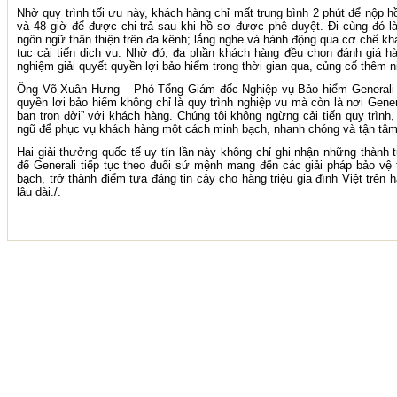
Nhờ quy trình tối ưu này, khách hàng chỉ mất trung bình 2 phút để nộp h
và 48 giờ để được chi trả sau khi hồ sơ được phê duyệt. Đi cùng đó là
ngôn ngữ thân thiện trên đa kênh; lắng nghe và hành động qua cơ chế khả
tục cải tiến dịch vụ. Nhờ đó, đa phần khách hàng đều chọn đánh giá hài 
nghiệm giải quyết quyền lợi bảo hiểm trong thời gian qua, củng cố thêm ni
Ông Võ Xuân Hưng – Phó Tổng Giám đốc Nghiệp vụ Bảo hiểm Generali Vi
quyền lợi bảo hiểm không chỉ là quy trình nghiệp vụ mà còn là nơi Gener
bạn trọn đời” với khách hàng. Chúng tôi không ngừng cải tiến quy trình
ngũ để phục vụ khách hàng một cách minh bạch, nhanh chóng và tận tâm
Hai giải thưởng quốc tế uy tín lần này không chỉ ghi nhận những thành 
để Generali tiếp tục theo đuổi sứ mệnh mang đến các giải pháp bảo vệ 
bạch, trở thành điểm tựa đáng tin cậy cho hàng triệu gia đình Việt trên
lâu dài./.