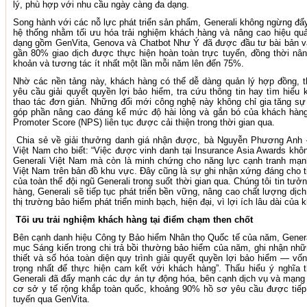
lý, phù hợp với nhu cầu ngày càng đa dạng.
Song hành với các nỗ lực phát triển sản phẩm, Generali không ngừng đẩ
hệ thống nhằm tối ưu hóa trải nghiệm khách hàng và nâng cao hiệu quả
dạng gồm GenVita, Genova và Chatbot Như Ý đã được đầu tư bài bản và 
gần 80% giao dịch được thực hiện hoàn toàn trực tuyến, đồng thời nân
khoản và tương tác ít nhất một lần mỗi năm lên đến 75%.
Nhờ các nền tảng này, khách hàng có thể dễ dàng quản lý hợp đồng, t
yêu cầu giải quyết quyền lợi bảo hiểm, tra cứu thông tin hay tìm hiểu 
thao tác đơn giản. Những đổi mới công nghệ này không chỉ gia tăng sự
góp phần nâng cao đáng kể mức độ hài lòng và gắn bó của khách hàng,
Promoter Score (NPS) liên tục được cải thiện trong thời gian qua.
Chia sẻ về giải thưởng danh giá nhận được, bà Nguyễn Phương Anh 
Việt Nam cho biết: “Việc được vinh danh tại Insurance Asia Awards khôn
Generali Việt Nam mà còn là minh chứng cho năng lực cạnh tranh mạn
Việt Nam trên bản đồ khu vực. Đây cũng là sự ghi nhận xứng đáng cho ti
của toàn thể đội ngũ Generali trong suốt thời gian qua. Chúng tôi tin t
hàng, Generali sẽ tiếp tục phát triển bền vững, nâng cao chất lượng dị
thị trường bảo hiểm phát triển minh bạch, hiện đại, vì lợi ích lâu dài của
Tối ưu trải nghiệm khách hàng tại điểm chạm then chốt
Bên cạnh danh hiệu Công ty Bảo hiểm Nhân thọ Quốc tế của năm, Gener
mục Sáng kiến trong chi trả bồi thường bảo hiểm của năm, ghi nhận những
thiết và số hóa toàn diện quy trình giải quyết quyền lợi bảo hiểm — v
trọng nhất để thực hiện cam kết với khách hàng”. Thấu hiểu ý nghĩa 
Generali đã đẩy mạnh các dự án tự động hóa, bên cạnh dịch vụ và mạng 
cơ sở y tế rộng khắp toàn quốc, khoảng 90% hồ sơ yêu cầu được tiếp 
tuyến qua GenVita.