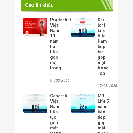
Các tin khác
Prudential
Dai-
Việt
ichi
Nam
Life
10
Việt
năm
Nam
liên
tiếp
tiếp
tục
góp
góp
mặt
mặt
trong
trong
...
Top
...
07/08/2026
07/08/2026
Generali
MB
Việt
Life 5
Nam
năm
tiếp
liên
tục
tiếp
góp
góp
mặt
mặt