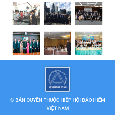
© BẢN QUYỀN THUỘC HIỆP HỘI BẢO HIỂM
VIỆT NAM