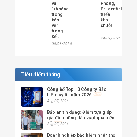
và
Phòng,
"khoảng
Prudential
trống
triển
bảo
khai
vệ"
chuỗi
trong
...
kế ...
29/07/2026
06/08/2026
Tiêu điểm tháng
Công bố Top 10 Công ty Bảo
hiểm uy tín năm 2026
Aug 07, 2026
Bảo an tín dụng: Điểm tựa giúp
gia đình nông dân vượt qua biến
cố
Aug 07, 2026
Doanh nghiệp bảo hiểm nhân thọ