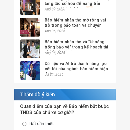
tăng tốc số hóa để nâng trải
nghiệm khách hàng
Aug 07, 2026
Bảo hiểm nhân thọ mở rộng vai
trò trong bảo toàn và chuyển
giao tài sản
Aug 06, 2026
Bảo hiểm nhân thọ và "khoảng
trống bảo vệ" trong kế hoạch tài
chính gia đình
Aug 06, 2026
Dữ liệu và AI trở thành năng lực
cốt lõi của ngành bảo hiểm hiện
đại
Jul 31, 2026
Thăm dò ý kiến
Quan điểm của bạn về Bảo hiểm bắt buộc
TNDS của chủ xe cơ giới?
Rất cần thiết