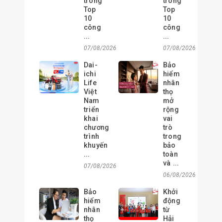
trong
trong
Top
Top
10
10
công
công
...
...
07/08/2026
07/08/2026
Dai-
Bảo
ichi
hiểm
Life
nhân
Việt
thọ
Nam
mở
triển
rộng
khai
vai
chương
trò
trình
trong
khuyến
bảo
...
toàn
và ...
07/08/2026
06/08/2026
Bảo
Khởi
hiểm
động
nhân
từ
thọ
Hải