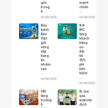
gốc
mạnh
trong
chiến
6 ...
...
06/08/2026
06/08/2026
Bảo
8.8:
hiểm
BIC
Bảo
tặng
Việt
khách
giữ
hàng
vững
ưu
xếp
đãi
hạng
tới
tín
30%
nhiệm
phí
cao
bảo
...
hiểm
...
06/08/2026
06/08/2026
VBI
Bị lừa
tăng
qua
trưởng
website
6
dịch