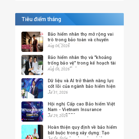
Tiêu điểm tháng
Bảo hiểm nhân thọ mở rộng vai
trò trong bảo toàn và chuyển
giao tài sản
Aug 06, 2026
Bảo hiểm nhân thọ và "khoảng
trống bảo vệ" trong kế hoạch tài
chính gia đình
Aug 06, 2026
Dữ liệu và AI trở thành năng lực
cốt lõi của ngành bảo hiểm hiện
đại
Jul 31, 2026
Hội nghị Cấp cao Bảo hiểm Việt
Nam - Vietnam Insurance
Summit 2026
Jul 29, 2026
Hoàn thiện quy định về bảo hiểm
bắt buộc trong xây dựng: Tạo
thuận lợi cho doanh nghiệp,