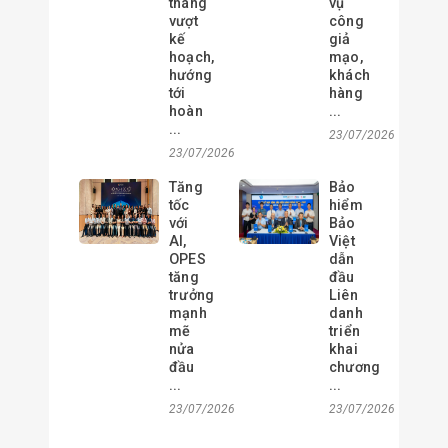
tháng
vụ
vượt
công
kế
giả
hoạch,
mạo,
hướng
khách
tới
hàng
hoàn
...
...
23/07/2026
23/07/2026
Tăng
Bảo
tốc
hiểm
với
Bảo
AI,
Việt
OPES
dẫn
tăng
đầu
trưởng
Liên
mạnh
danh
mẽ
triển
nửa
khai
đầu
chương
...
...
23/07/2026
23/07/2026