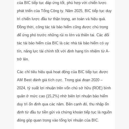
của BIC tiếp tục đáp ứng tốt, phù hợp với chiến lược
phát triển của Tổng Công ty. Năm 2025, BIC tiếp tục duy
trì chiến lược đầu tư thận trọng, an toàn và hiệu quả.
Đồng thời, công tác tái bảo hiểm cũng được chú trọng
để ứng phó trước những rủi ro lớn và thiên tai. Các đối
tác tái bảo hiểm của BIC là các nhà tái bảo hiểm có uy
tín, năng lực tài chính tốt với định hạng tín nhiệm từ A-
trở lên.
Các chỉ tiêu hiệu quả hoạt động của BIC tiếp tục được
AM Best đánh giá tích cực. Trong giai đoạn 2020 –
2024, tỷ suất lợi nhuận trên vốn chủ sở hữu (ROE) bình
quân ở mức cao (15,2%) nhờ biên lợi nhuận bảo hiểm
duy trì ổn định qua các năm. Bên cạnh đó, thu nhập ổn
định từ đầu tư tiền gửi và chứng khoán tiếp tục là nguồn
đóng góp quan trọng vào tổng lợi nhuận của BIC.