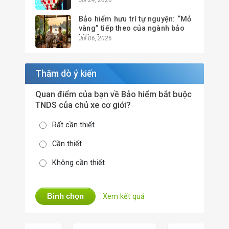
Jul 24, 2026
nâng cao hiệu quả quản lý
Bảo hiểm hưu trí tự nguyện: “Mỏ
vàng” tiếp theo của ngành bảo
hiểm?
Jul 06, 2026
Thăm dò ý kiến
Quan điểm của bạn về Bảo hiểm bắt buộc
TNDS của chủ xe cơ giới?
Rất cần thiết
Cần thiết
Không cần thiết
Bình chọn
Xem kết quả