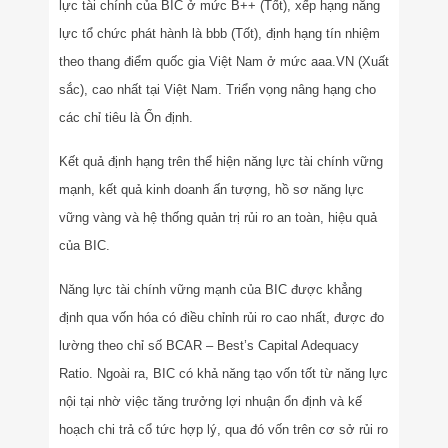
lực tài chính của BIC ở mức B++ (Tốt), xếp hạng năng
lực tổ chức phát hành là bbb (Tốt), định hạng tín nhiệm
theo thang điểm quốc gia Việt Nam ở mức aaa.VN (Xuất
sắc), cao nhất tại Việt Nam. Triển vọng nâng hạng cho
các chỉ tiêu là Ổn định.
Kết quả định hạng trên thể hiện năng lực tài chính vững
mạnh, kết quả kinh doanh ấn tượng, hồ sơ năng lực
vững vàng và hệ thống quản trị rủi ro an toàn, hiệu quả
của BIC.
Năng lực tài chính vững mạnh của BIC được khẳng
định qua vốn hóa có điều chỉnh rủi ro cao nhất, được đo
lường theo chỉ số BCAR – Best’s Capital Adequacy
Ratio. Ngoài ra, BIC có khả năng tạo vốn tốt từ năng lực
nội tại nhờ việc tăng trưởng lợi nhuận ổn định và kế
hoạch chi trả cổ tức hợp lý, qua đó vốn trên cơ sở rủi ro