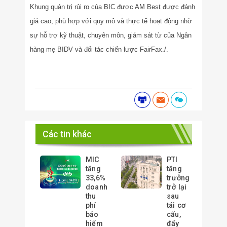
Khung quản trị rủi ro của BIC được AM Best được đánh
giá cao, phù hợp với quy mô và thực tế hoạt động nhờ
sự hỗ trợ kỹ thuật, chuyên môn, giám sát từ của Ngân
hàng mẹ BIDV và đối tác chiến lược FairFax./.
Các tin khác
MIC
PTI
tăng
tăng
33,6%
trưởng
doanh
trở lại
thu
sau
phí
tái cơ
bảo
cấu,
hiểm
đẩy