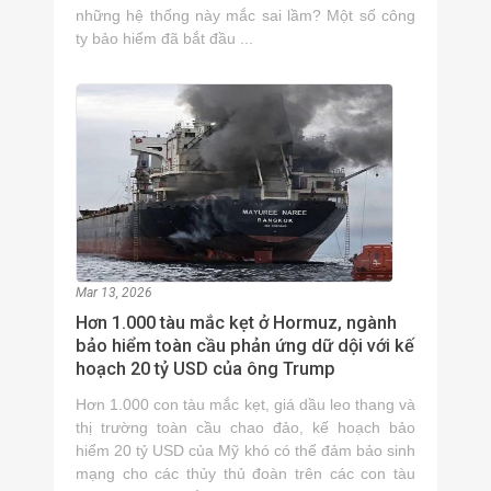
những hệ thống này mắc sai lầm? Một số công
ty bảo hiểm đã bắt đầu ...
Mar 13, 2026
Hơn 1.000 tàu mắc kẹt ở Hormuz, ngành
bảo hiểm toàn cầu phản ứng dữ dội với kế
hoạch 20 tỷ USD của ông Trump
Hơn 1.000 con tàu mắc kẹt, giá dầu leo thang và
thị trường toàn cầu chao đảo, kế hoạch bảo
hiểm 20 tỷ USD của Mỹ khó có thể đảm bảo sinh
mạng cho các thủy thủ đoàn trên các con tàu