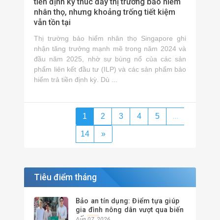
tiền định kỳ thúc đẩy thị trường bảo hiểm
nhân thọ, nhưng khoảng trống tiết kiệm
vẫn tồn tại
Thị trường bảo hiểm nhân thọ Singapore ghi
nhận tăng trưởng mạnh mẽ trong năm 2024 và
đầu năm 2025, nhờ sự bùng nổ của các sản
phẩm liên kết đầu tư (ILP) và các sản phẩm bảo
hiểm trả tiền định kỳ. Dù ...
1
2
3
4
5
...
14
»
Tiêu điểm tháng
Bảo an tín dụng: Điểm tựa giúp
gia đình nông dân vượt qua biến
cố
Aug 07, 2026