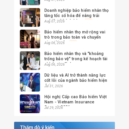
Doanh nghiệp bảo hiểm nhân thọ
tăng tốc số hóa để nâng trải
nghiệm khách hàng
Aug 07, 2026
Bảo hiểm nhân thọ mở rộng vai
trò trong bảo toàn và chuyển
giao tài sản
Aug 06, 2026
Bảo hiểm nhân thọ và "khoảng
trống bảo vệ" trong kế hoạch tài
chính gia đình
Aug 06, 2026
Dữ liệu và AI trở thành năng lực
cốt lõi của ngành bảo hiểm hiện
đại
Jul 31, 2026
Hội nghị Cấp cao Bảo hiểm Việt
Nam - Vietnam Insurance
Summit 2026
Jul 29, 2026
Thăm dò ý kiến