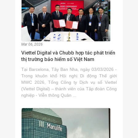
Mar 06, 2026
Viettel Digital và Chubb hợp tác phát triển
thị trường bảo hiểm số Việt Nam
Tại Barcelona, Tây Ban Nha, ngày 03/03/2026 -
Trong khuôn khổ Hội nghị Di động Thế giới
MWC 2026, Tổng Công ty Dịch vụ số Viettel
(Viettel Digital) – thành viên của Tập đoàn Công
nghiệp - Viễn thông Quân ...