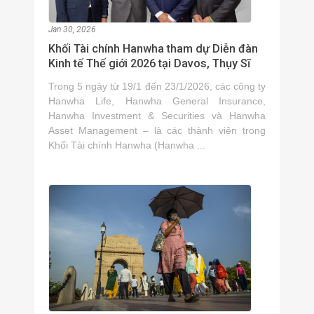
Jan 30, 2026
Khối Tài chính Hanwha tham dự Diễn đàn
Kinh tế Thế giới 2026 tại Davos, Thụy Sĩ
Trong 5 ngày từ 19/1 đến 23/1/2026, các công ty
Hanwha Life, Hanwha General Insurance,
Hanwha Investment & Securities và Hanwha
Asset Management – là các thành viên trong
Khối Tài chính Hanwha (Hanwha ...