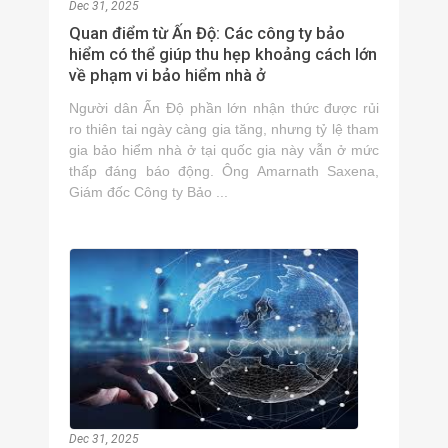
Dec 31, 2025
Quan điểm từ Ấn Độ: Các công ty bảo
hiểm có thể giúp thu hẹp khoảng cách lớn
về phạm vi bảo hiểm nhà ở
Người dân Ấn Độ phần lớn nhận thức được rủi
ro thiên tai ngày càng gia tăng, nhưng tỷ lệ tham
gia bảo hiểm nhà ở tại quốc gia này vẫn ở mức
thấp đáng báo động. Ông Amarnath Saxena,
Giám đốc Công ty Bảo ...
Dec 31, 2025