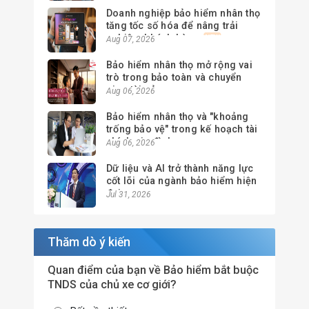
Doanh nghiệp bảo hiểm nhân thọ
tăng tốc số hóa để nâng trải
nghiệm khách hàng
Aug 07, 2026
Bảo hiểm nhân thọ mở rộng vai
trò trong bảo toàn và chuyển
giao tài sản
Aug 06, 2026
Bảo hiểm nhân thọ và "khoảng
trống bảo vệ" trong kế hoạch tài
chính gia đình
Aug 06, 2026
Dữ liệu và AI trở thành năng lực
cốt lõi của ngành bảo hiểm hiện
đại
Jul 31, 2026
Thăm dò ý kiến
Quan điểm của bạn về Bảo hiểm bắt buộc
TNDS của chủ xe cơ giới?