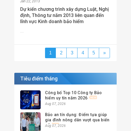
Jan 22, 2013
Dự kiến chương trình xây dựng Luật, Nghị
định, Thông tư năm 2013 liên quan đến
lĩnh vực Kinh doanh bảo hiểm
...
1
2
3
4
5
»
Tiêu điểm tháng
Công bố Top 10 Công ty Bảo
hiểm uy tín năm 2026
Aug 07, 2026
Bảo an tín dụng: Điểm tựa giúp
gia đình nông dân vượt qua biến
cố
Aug 07, 2026