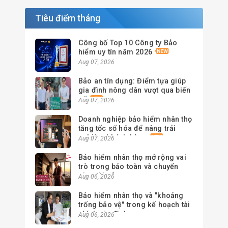
Tiêu điểm tháng
Công bố Top 10 Công ty Bảo
hiểm uy tín năm 2026
Aug 07, 2026
Bảo an tín dụng: Điểm tựa giúp
gia đình nông dân vượt qua biến
cố
Aug 07, 2026
Doanh nghiệp bảo hiểm nhân thọ
tăng tốc số hóa để nâng trải
nghiệm khách hàng
Aug 07, 2026
Bảo hiểm nhân thọ mở rộng vai
trò trong bảo toàn và chuyển
giao tài sản
Aug 06, 2026
Bảo hiểm nhân thọ và "khoảng
trống bảo vệ" trong kế hoạch tài
chính gia đình
Aug 06, 2026