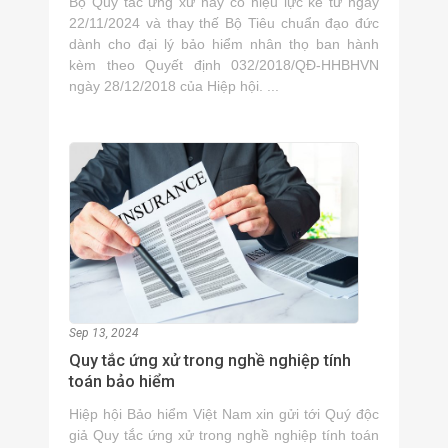
Bộ Quy tắc ứng xử này có hiệu lực kể từ ngày
22/11/2024 và thay thế Bộ Tiêu chuẩn đạo đức
dành cho đại lý bảo hiểm nhân thọ ban hành
kèm theo Quyết định 032/2018/QĐ-HHBHVN
ngày 28/12/2018 của Hiệp hội. ...
Sep 13, 2024
Quy tắc ứng xử trong nghề nghiệp tính
toán bảo hiểm
Hiệp hội Bảo hiểm Việt Nam xin gửi tới Quý độc
giả Quy tắc ứng xử trong nghề nghiệp tính toán