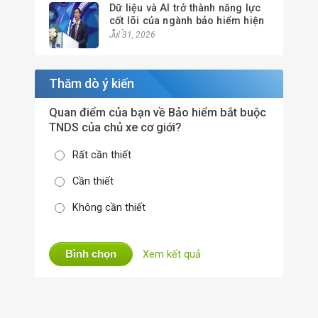
Dữ liệu và AI trở thành năng lực
cốt lõi của ngành bảo hiểm hiện
đại
Jul 31, 2026
Thăm dò ý kiến
Quan điểm của bạn về Bảo hiểm bắt buộc
TNDS của chủ xe cơ giới?
Rất cần thiết
Cần thiết
Không cần thiết
Bình chọn
Xem kết quả