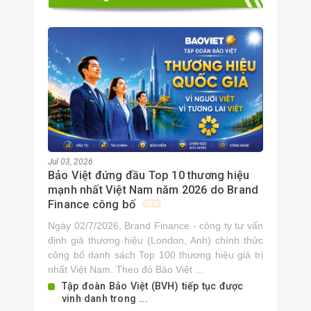
Bản tin "An Vui Mỗi Ngày" phát
sóng ngày 30/9/2020
Oct 02, 2020
Bản tin "An vui mỗi ngày" phát
sóng ngày 22/9/2020
Sep 24, 2020
Bảo tin "An Vui Mỗi Ngày" phát
sóng ngày 15/9/2020
Sep 22, 2020
Jul 03, 2026
Bảo Việt đứng đầu Top 10 thương hiệu
mạnh nhất Việt Nam năm 2026 do Brand
Finance công bố
Ngày 02/7/2026, Brand Finance - công ty tư vấn
định giá thương hiệu (London, Anh) chính thức
công bố danh sách Top 100 thương hiệu giá trị
nhất Việt Nam. Theo đó Bảo Việt ...
Tập đoàn Bảo Việt (BVH) tiếp tục được
vinh danh trong ...