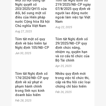
Một số nội dung tại
Tóm tắt Nghị định số
Nghị quyết số
219/2025/NĐ-CP ngày
203/2025/QH15 sửa
07/8/2025 quy định về
đổi, bổ sung một số
người lao động nước
điều của Hiến pháp
ngoài làm việc tại Việt
nước Cộng hòa Xã hội
Nam
Chủ nghĩa Việt Nam
Aug 22, 2025
Aug 27, 2025
Tóm tắt một số quy
Tóm tắt Nghị định số
định về bảo hiểm tại
29/2025/NĐ-CP quy
Nghị định 105/NĐ-CP
định chức năng,
nhiệm vụ, quyền hạn
Jun 30, 2025
và cơ cấu tổ chức của
Bộ Tài chính
Apr 25, 2025
Tóm tắt Nghị định số
Nhiều quy định mới
174/2024/NĐ-CP quy
trong việc tổ chức thi,
định về xử phạt vi
cấp và thu hồi các loại
phạm hành chính
chứng chỉ bảo hiểm
trong lĩnh vực kinh
Feb 26, 2025
doanh bảo hiểm
Feb 28, 2025