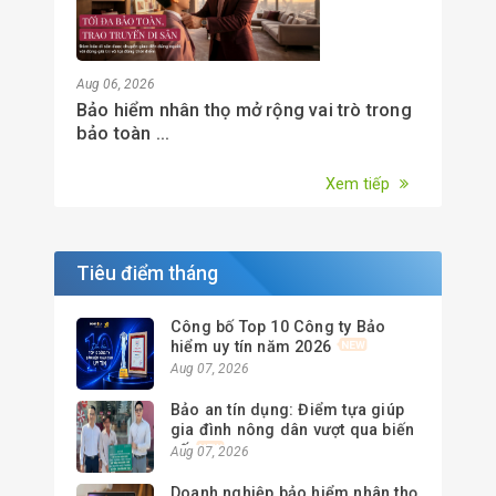
Aug 06, 2026
Bảo hiểm nhân thọ mở rộng vai trò trong
bảo toàn ...
Xem tiếp
Tiêu điểm tháng
Công bố Top 10 Công ty Bảo
hiểm uy tín năm 2026
Aug 07, 2026
Bảo an tín dụng: Điểm tựa giúp
gia đình nông dân vượt qua biến
cố
Aug 07, 2026
Doanh nghiệp bảo hiểm nhân thọ