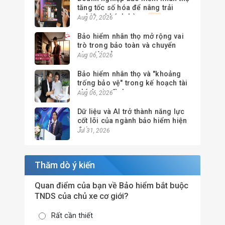
tăng tốc số hóa để nâng trải
nghiệm khách hàng
Aug 07, 2026
Bảo hiểm nhân thọ mở rộng vai
trò trong bảo toàn và chuyển
giao tài sản
Aug 06, 2026
Bảo hiểm nhân thọ và "khoảng
trống bảo vệ" trong kế hoạch tài
chính gia đình
Aug 06, 2026
Dữ liệu và AI trở thành năng lực
cốt lõi của ngành bảo hiểm hiện
đại
Jul 31, 2026
Thăm dò ý kiến
Quan điểm của bạn về Bảo hiểm bắt buộc
TNDS của chủ xe cơ giới?
Rất cần thiết