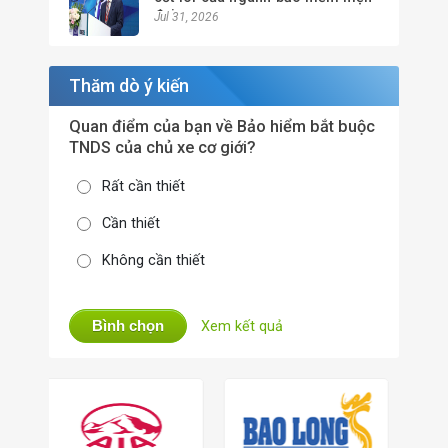
đại
Jul 31, 2026
Thăm dò ý kiến
Quan điểm của bạn về Bảo hiểm bắt buộc
TNDS của chủ xe cơ giới?
Rất cần thiết
Cần thiết
Không cần thiết
Bình chọn
Xem kết quả