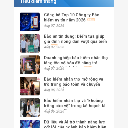
Tiêu điểm tháng
Công bố Top 10 Công ty Bảo
hiểm uy tín năm 2026
Aug 07, 2026
Bảo an tín dụng: Điểm tựa giúp
gia đình nông dân vượt qua biến
cố
Aug 07, 2026
Doanh nghiệp bảo hiểm nhân thọ
tăng tốc số hóa để nâng trải
nghiệm khách hàng
Aug 07, 2026
Bảo hiểm nhân thọ mở rộng vai
trò trong bảo toàn và chuyển
giao tài sản
Aug 06, 2026
Bảo hiểm nhân thọ và "khoảng
trống bảo vệ" trong kế hoạch tài
chính gia đình
Aug 06, 2026
Dữ liệu và AI trở thành năng lực
cốt lõi của ngành bảo hiểm hiện