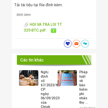
Tải tài liệu tại file đính kèm.
Đính kèm:
HOI VA TRA LOI TT
329 BTC.pdf
Các tin khác
Nghị
Pháp
định
luật
số
về
67/2023/NĐ-
bảo
CP
hiểm
ngày
phi
06/09/2023
nhân
của
thọ ...
Chính