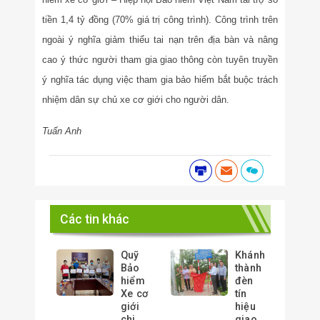
tiền 1,4 tỷ đồng (70% giá trị công trình). Công trình trên
ngoài ý nghĩa giảm thiểu tai nạn trên địa bàn và nâng
cao ý thức người tham gia giao thông còn tuyên truyền
ý nghĩa tác dụng việc tham gia bảo hiểm bắt buộc trách
nhiệm dân sự chủ xe cơ giới cho người dân.
Tuấn Anh
Các tin khác
Quỹ
Khánh
Bảo
thành
hiểm
đèn
Xe cơ
tín
giới
hiệu
chi
giao