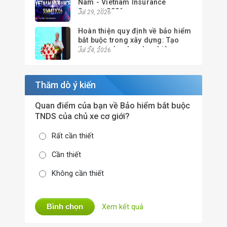
Nam - Vietnam Insurance
Summit 2026
Jul 29, 2026
Hoàn thiện quy định về bảo hiểm
bắt buộc trong xây dựng: Tạo
thuận lợi cho doanh nghiệp,
Jul 24, 2026
nâng cao hiệu quả quản lý
Thăm dò ý kiến
Quan điểm của bạn về Bảo hiểm bắt buộc
TNDS của chủ xe cơ giới?
Rất cần thiết
Cần thiết
Không cần thiết
Bình chọn
Xem kết quả