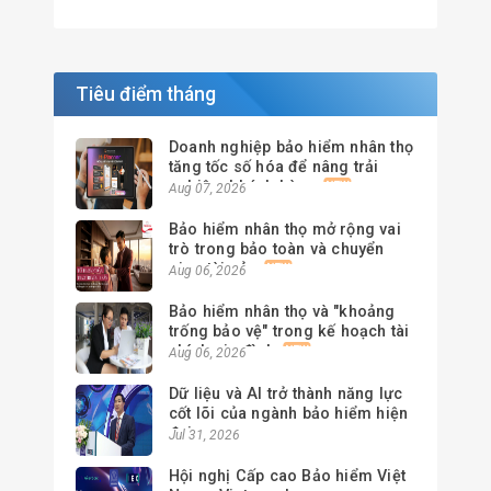
Tiêu điểm tháng
Doanh nghiệp bảo hiểm nhân thọ
tăng tốc số hóa để nâng trải
nghiệm khách hàng
Aug 07, 2026
Bảo hiểm nhân thọ mở rộng vai
trò trong bảo toàn và chuyển
giao tài sản
Aug 06, 2026
Bảo hiểm nhân thọ và "khoảng
trống bảo vệ" trong kế hoạch tài
chính gia đình
Aug 06, 2026
Dữ liệu và AI trở thành năng lực
cốt lõi của ngành bảo hiểm hiện
đại
Jul 31, 2026
Hội nghị Cấp cao Bảo hiểm Việt