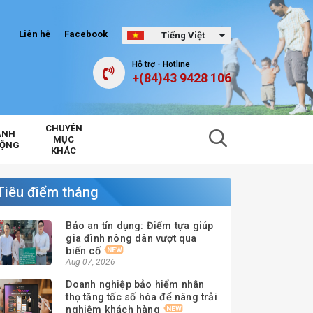
Liên hệ
Facebook
Tiếng Việt
Hỗ trợ - Hotline
+(84)43 9428 106
CHUYÊN
ẢNH
MỤC
ĐỘNG
KHÁC
Tiêu điểm tháng
Bảo an tín dụng: Điểm tựa giúp
gia đình nông dân vượt qua
biến cố
Aug 07, 2026
Doanh nghiệp bảo hiểm nhân
thọ tăng tốc số hóa để nâng trải
nghiệm khách hàng