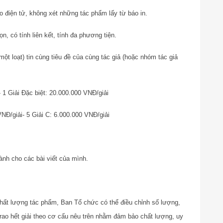
áo điện tử, không xét những tác phẩm lấy từ báo in.
n, có tính liên kết, tính đa phương tiện.
một loạt) tin cùng tiêu đề của cùng tác giả (hoặc nhóm tác giả
- 1 Giải Đặc biệt: 20.000.000 VNĐ/giải
VNĐ/giải
- 5 Giải C: 6.000.000 VNĐ/giải
ành cho các bài viết của mình.
chất lượng tác phẩm, Ban Tổ chức có thể điều chỉnh số lượng,
rao hết giải theo cơ cấu nêu trên nhằm đảm bảo chất lượng, uy