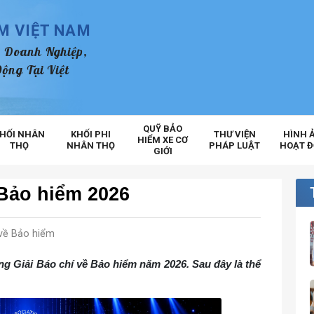
ỂM VIỆT NAM
 Doanh Nghiệp,
ộng Tại Việt
QUỸ BẢO
HỐI NHÂN
KHỐI PHI
THƯ VIỆN
HÌNH 
HIỂM XE CƠ
THỌ
NHÂN THỌ
PHÁP LUẬT
HOẠT 
GIỚI
 Bảo hiểm 2026
 về Bảo hiểm
ng Giải Báo chí về Bảo hiểm năm 2026. Sau đây là thể