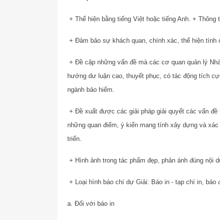
+ Thể hiện bằng tiếng Việt hoặc tiếng Anh.
+ Thông ti
+ Đảm bảo sự khách quan, chính xác, thể hiện tính c
+ Đề cập những vấn đề mà các cơ quan quản lý Nhà 
hướng dư luận cao, thuyết phục, có tác động tích cự
ngành bảo hiểm.
+ Đề xuất được các giải pháp giải quyết các vấn đề 
những quan điểm, ý kiến mang tính xây dựng và xác 
triển.
+ Hình ảnh trong tác phẩm đẹp, phản ánh đúng nội d
+ Loại hình báo chí dự Giải: Báo in - tạp chí in, báo đ
a. Đối với báo in