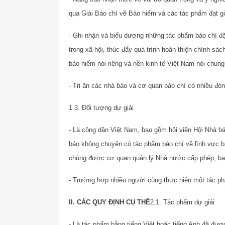
qua Giải Báo chí về Bảo hiểm và các tác phẩm đạt gi
- Ghi nhận và biểu dương những tác phẩm báo chí đặc
trong xã hội, thúc đẩy quá trình hoàn thiện chính sá
bảo hiểm nói riêng và nền kinh tế Việt Nam nói chung
- Tri ân các nhà báo và cơ quan báo chí có nhiều đó
1.3. Đối tượng dự giải
- Là công dân Việt Nam, bao gồm hội viên Hội Nhà b
báo không chuyên có tác phẩm báo chí về lĩnh vực b
chúng được cơ quan quản lý Nhà nước cấp phép, bao 
- Trường hợp nhiều người cùng thực hiện một tác phẩ
II. CÁC QUY ĐỊNH CỤ THỂ
2.1. Tác phẩm dự giải
- Là tác phẩm bằng tiếng Việt hoặc tiếng Anh đã đượ