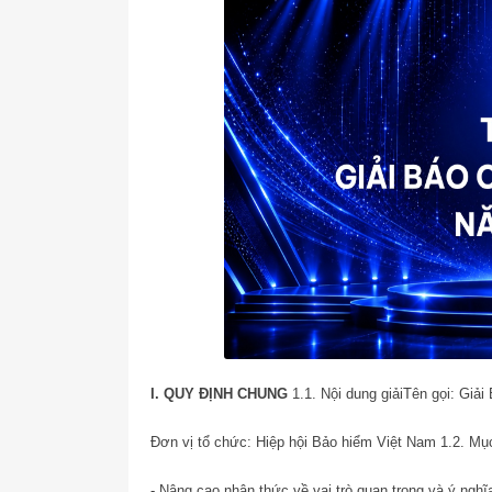
I. QUY ĐỊNH CHUNG
1.1. Nội dung giải
Tên gọi: Giải
Đơn vị tổ chức: Hiệp hội Bảo hiểm Việt Nam
1.2. Mục
- Nâng cao nhận thức về vai trò quan trọng và ý ngh