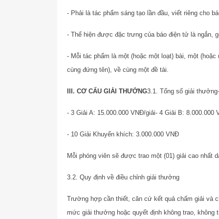
- Phải là tác phẩm sáng tạo lần đầu, viết riêng cho b
- Thể hiện được đặc trưng của báo điện tử là ngắn, gọ
- Mỗi tác phẩm là một (hoặc một loạt) bài, một (hoặc 
cùng đứng tên), về cùng một đề tài.
III. CƠ CẤU GIẢI THƯỞNG
3.1. Tổng số giải thưởng
- 3 Giải A: 15.000.000 VNĐ/giải
- 4 Giải B: 8.000.000 
- 10 Giải Khuyến khích: 3.000.000 VNĐ
Mỗi phóng viên sẽ được trao một (01) giải cao nhất d
3.2. Quy định về điều chỉnh giải thưởng
Trường hợp cần thiết, căn cứ kết quả chấm giải và 
mức giải thưởng hoặc quyết định không trao, không t