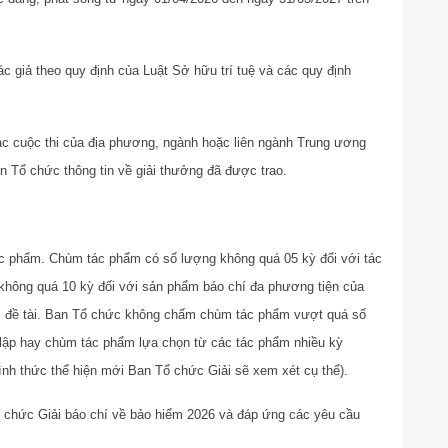
c giả theo quy định của Luật Sở hữu trí tuệ và các quy định
ác cuộc thi của địa phương, ngành hoặc liên ngành Trung ương
 Tổ chức thông tin về giải thưởng đã được trao.
ác phẩm. Chùm tác phẩm có số lượng không quá 05 kỳ đối với tác
à không quá 10 kỳ đối với sản phẩm báo chí đa phương tiện của
n, đề tài. Ban Tổ chức không chấm chùm tác phẩm vượt quá số
lập hay chùm tác phẩm lựa chọn từ các tác phẩm nhiều kỳ
ình thức thể hiện mới Ban Tổ chức Giải sẽ xem xét cụ thể).
 chức Giải báo chí về bảo hiểm 2026 và đáp ứng các yêu cầu