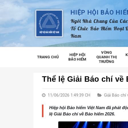
HIỆP HỘI BẢO HI
Ngôi Nhà Chung Của Các
Tổ Chức Bảo Hiểm Hoạt Đ
Nam
VÒNG
HIỆP HỘI
K
TRANG CHỦ
QUANH THỊ
BẢO HIỂM
TRƯỜNG
Thể lệ Giải Báo chí về
11/06/2026 1:49:39 CH
Giải Báo chí
Hiệp hội Bảo hiểm Việt Nam đã phát độ
lệ Giải Báo chí về Bảo hiểm 2026.