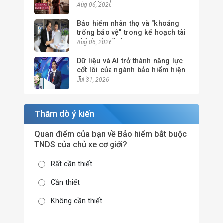
giao tài sản
Aug 06, 2026
Bảo hiểm nhân thọ và "khoảng
trống bảo vệ" trong kế hoạch tài
chính gia đình
Aug 06, 2026
Dữ liệu và AI trở thành năng lực
cốt lõi của ngành bảo hiểm hiện
đại
Jul 31, 2026
Thăm dò ý kiến
Quan điểm của bạn về Bảo hiểm bắt buộc
TNDS của chủ xe cơ giới?
Rất cần thiết
Cần thiết
Không cần thiết