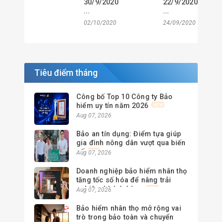
30/9/2020
22/9/2020
...
...
02/10/2020
24/09/2020
Tiêu điểm tháng
Công bố Top 10 Công ty Bảo
hiểm uy tín năm 2026
Aug 07, 2026
Bảo an tín dụng: Điểm tựa giúp
gia đình nông dân vượt qua biến
cố
Aug 07, 2026
Doanh nghiệp bảo hiểm nhân thọ
tăng tốc số hóa để nâng trải
nghiệm khách hàng
Aug 07, 2026
Bảo hiểm nhân thọ mở rộng vai
trò trong bảo toàn và chuyển