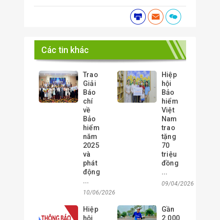
Các tin khác
Trao
Hiệp
Giải
hội
Báo
Bảo
chí
hiểm
về
Việt
Bảo
Nam
hiểm
trao
năm
tặng
2025
70
và
triệu
phát
đồng
động
...
...
09/04/2026
10/06/2026
Hiệp
Gần
hội
2.000