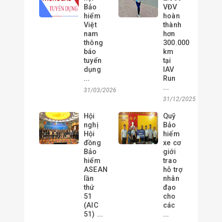
Bảo
VĐV
hiểm
hoàn
Việt
thành
nam
hơn
thông
300.000
báo
km
tuyển
tại
dụng
IAV
...
Run
...
31/03/2026
31/12/2025
Hội
Quỹ
nghị
Bảo
Hội
hiểm
đồng
xe cơ
Bảo
giới
hiểm
trao
ASEAN
hỗ trợ
lần
nhân
thứ
đạo
51
cho
(AIC
các
51) ...
...