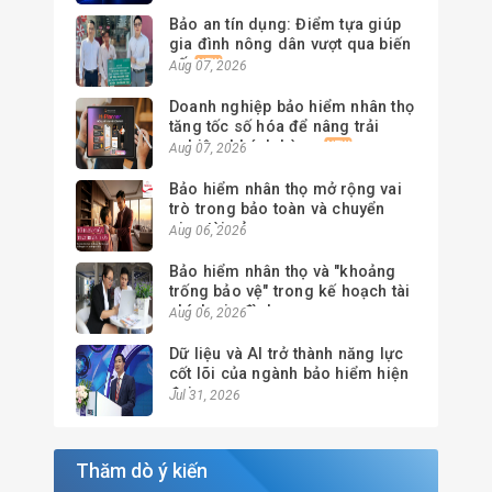
Bảo an tín dụng: Điểm tựa giúp
gia đình nông dân vượt qua biến
cố
Aug 07, 2026
Doanh nghiệp bảo hiểm nhân thọ
tăng tốc số hóa để nâng trải
nghiệm khách hàng
Aug 07, 2026
Bảo hiểm nhân thọ mở rộng vai
trò trong bảo toàn và chuyển
giao tài sản
Aug 06, 2026
Bảo hiểm nhân thọ và "khoảng
trống bảo vệ" trong kế hoạch tài
chính gia đình
Aug 06, 2026
Dữ liệu và AI trở thành năng lực
cốt lõi của ngành bảo hiểm hiện
đại
Jul 31, 2026
Thăm dò ý kiến