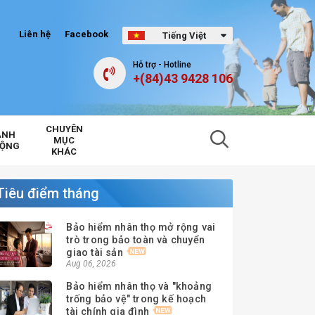
Liên hệ
Facebook
Tiếng Việt
Hỗ trợ - Hotline
+(84)43 9428 106
CHUYÊN
ẢNH
MỤC
ĐỘNG
KHÁC
Tiêu điểm tháng
Bảo hiểm nhân thọ mở rộng vai
trò trong bảo toàn và chuyển
giao tài sản
Aug 06, 2026
Bảo hiểm nhân thọ và "khoảng
trống bảo vệ" trong kế hoạch
tài chính gia đình