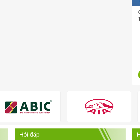
Hỏi đáp
H