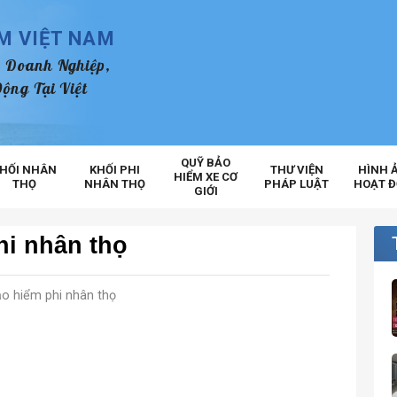
ỂM VIỆT NAM
 Doanh Nghiệp,
ộng Tại Việt
QUỸ BẢO
HỐI NHÂN
KHỐI PHI
THƯ VIỆN
HÌNH 
HIỂM XE CƠ
THỌ
NHÂN THỌ
PHÁP LUẬT
HOẠT 
GIỚI
hi nhân thọ
o hiểm phi nhân thọ