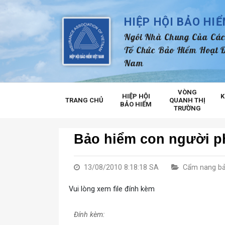
HIỆP HỘI BẢO HI
Ngôi Nhà Chung Của Các
Tổ Chức Bảo Hiểm Hoạt Đ
Nam
VÒNG
HIỆP HỘI
K
TRANG CHỦ
QUANH THỊ
BẢO HIỂM
TRƯỜNG
Bảo hiểm con người p
13/08/2010 8:18:18 SA
Cẩm nang bả
Vui lòng xem file đính kèm
Đính kèm: