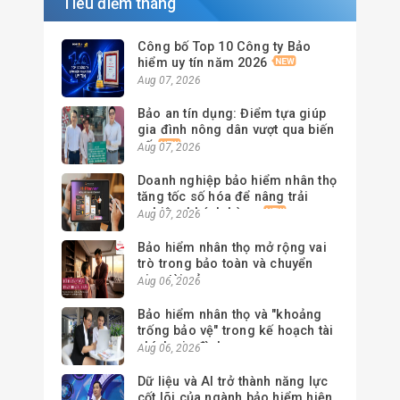
Tiêu điểm tháng
Công bố Top 10 Công ty Bảo
hiểm uy tín năm 2026
Aug 07, 2026
Bảo an tín dụng: Điểm tựa giúp
gia đình nông dân vượt qua biến
cố
Aug 07, 2026
Doanh nghiệp bảo hiểm nhân thọ
tăng tốc số hóa để nâng trải
nghiệm khách hàng
Aug 07, 2026
Bảo hiểm nhân thọ mở rộng vai
trò trong bảo toàn và chuyển
giao tài sản
Aug 06, 2026
Bảo hiểm nhân thọ và "khoảng
trống bảo vệ" trong kế hoạch tài
chính gia đình
Aug 06, 2026
Dữ liệu và AI trở thành năng lực
cốt lõi của ngành bảo hiểm hiện