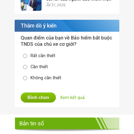
đại
Jul 31, 2026
Thăm dò ý kiến
Quan điểm của bạn về Bảo hiểm bắt buộc
TNDS của chủ xe cơ giới?
Rất cần thiết
Cần thiết
Không cần thiết
Bình chọn
Xem kết quả
Bản tin số