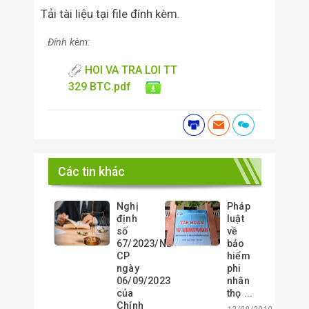
Tải tài liệu tại file đính kèm.
Đính kèm:
HOI VA TRA LOI TT
329 BTC.pdf
Các tin khác
Nghị
Pháp
định
luật
số
về
67/2023/NĐ-
bảo
CP
hiểm
ngày
phi
06/09/2023
nhân
của
thọ ...
Chính