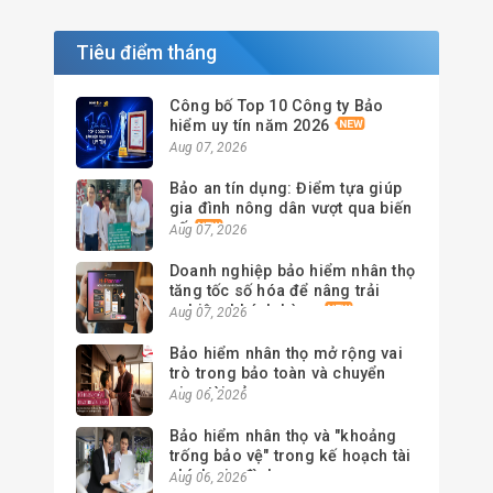
Tiêu điểm tháng
Công bố Top 10 Công ty Bảo
hiểm uy tín năm 2026
Aug 07, 2026
Bảo an tín dụng: Điểm tựa giúp
gia đình nông dân vượt qua biến
cố
Aug 07, 2026
Doanh nghiệp bảo hiểm nhân thọ
tăng tốc số hóa để nâng trải
nghiệm khách hàng
Aug 07, 2026
Bảo hiểm nhân thọ mở rộng vai
trò trong bảo toàn và chuyển
giao tài sản
Aug 06, 2026
Bảo hiểm nhân thọ và "khoảng
trống bảo vệ" trong kế hoạch tài
chính gia đình
Aug 06, 2026