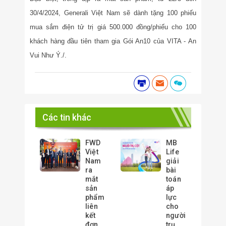
30/4/2024, Generali Việt Nam sẽ dành tặng 100 phiếu
mua sắm điện tử trị giá 500.000 đồng/phiếu cho 100
khách hàng đầu tiên tham gia Gói An10 của VITA - An
Vui Như Ý./.
Các tin khác
FWD
MB
Việt
Life
Nam
giải
ra
bài
mắt
toán
sản
áp
phẩm
lực
liên
cho
kết
người
đơn
trụ