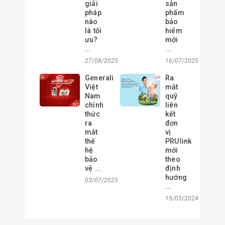
giải
sản
pháp
phẩm
nào
bảo
là tối
hiểm
ưu?
mới
...
...
27/08/2025
16/07/2025
Generali
Ra
Việt
mắt
Nam
quỹ
chính
liên
thức
kết
ra
đơn
mắt
vị
thế
PRUlink
hệ
mới
bảo
theo
vệ ...
định
hướng
03/07/2025
...
15/03/2024