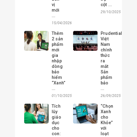
vị
cột ...
mới
29/10/2025
...
15/04/2026
Thêm
Prudential
2 sản
Việt
phẩm
Nam
mới
chính
gia
thức
nhập
ra
dòng
mắt
bảo
Sản
hiểm
phẩm
“Xanh”
bảo
...
...
01/10/2025
26/09/2025
Tích
“Chọn
lũy
Xanh
giáo
cho
dục
Khỏe”
cho
với
con:
loạt