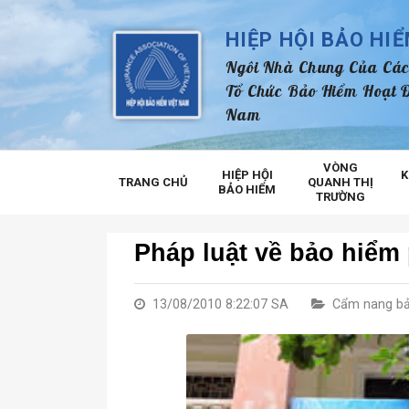
HIỆP HỘI BẢO HI
Ngôi Nhà Chung Của Các
Tổ Chức Bảo Hiểm Hoạt Đ
Nam
VÒNG
HIỆP HỘI
K
TRANG CHỦ
QUANH THỊ
BẢO HIỂM
TRƯỜNG
Pháp luật về bảo hiểm
13/08/2010 8:22:07 SA
Cẩm nang bả