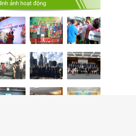
ình ảnh hoạt động
ỆT NAM