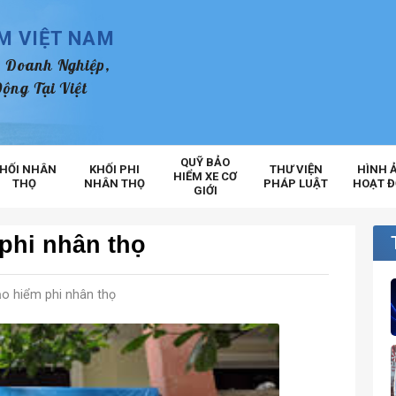
ỂM VIỆT NAM
 Doanh Nghiệp,
ộng Tại Việt
QUỸ BẢO
HỐI NHÂN
KHỐI PHI
THƯ VIỆN
HÌNH 
HIỂM XE CƠ
THỌ
NHÂN THỌ
PHÁP LUẬT
HOẠT 
GIỚI
 phi nhân thọ
o hiểm phi nhân thọ