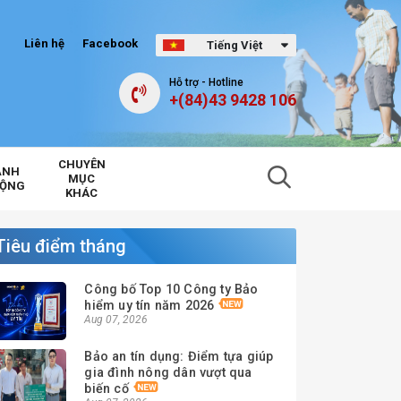
Liên hệ
Facebook
Tiếng Việt
Hỗ trợ - Hotline
+(84)43 9428 106
CHUYÊN
ẢNH
MỤC
ĐỘNG
KHÁC
Tiêu điểm tháng
Công bố Top 10 Công ty Bảo
hiểm uy tín năm 2026
Aug 07, 2026
Bảo an tín dụng: Điểm tựa giúp
gia đình nông dân vượt qua
biến cố