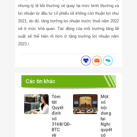
nhưng tỷ lệ bồi thường sẽ quay lại mức bình thường và
lợi nhuận từ đầu tư cổ phiếu sẽ không còn thuận lợi như
2021, do đó, tăng trưởng lợi nhuận trước thuế năm 2022
sẽ ở mức khả quan. Tác động của môi trường tăng lãi
suất sẽ thể hiện rõ hơn ở tăng trưởng lợi nhuận năm
2023./.
Các tin khác
Tóm
Một
tắt
số
Quyết
nội
định
dung
số
tại
3168/QĐ-
Nghị
BTC
quyết
về
số