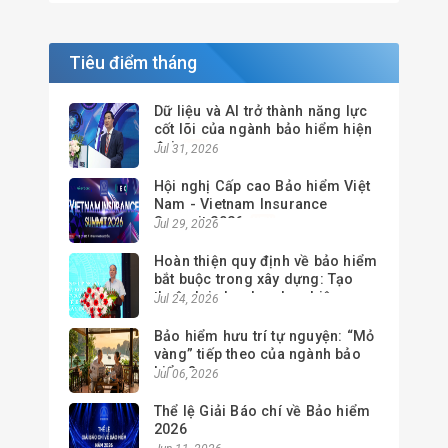
Tiêu điểm tháng
Dữ liệu và AI trở thành năng lực
cốt lõi của ngành bảo hiểm hiện
đại
Jul 31, 2026
Hội nghị Cấp cao Bảo hiểm Việt
Nam - Vietnam Insurance
Summit 2026
Jul 29, 2026
Hoàn thiện quy định về bảo hiểm
bắt buộc trong xây dựng: Tạo
thuận lợi cho doanh nghiệp,
Jul 24, 2026
nâng cao hiệu quả quản lý
Bảo hiểm hưu trí tự nguyện: “Mỏ
vàng” tiếp theo của ngành bảo
hiểm?
Jul 06, 2026
Thể lệ Giải Báo chí về Bảo hiểm
2026