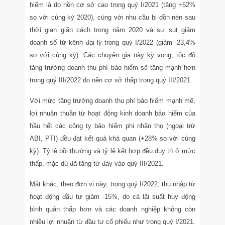
hiểm là do nền cơ sở cao trong quý I/2021 (tăng +52%
so với cùng kỳ 2020), cùng với nhu cầu bị dồn nén sau
thời gian giãn cách trong năm 2020 và sự sụt giảm
doanh số từ kênh đại lý trong quý I/2022 (giảm -23,4%
so với cùng kỳ). Các chuyên gia này kỳ vọng, tốc độ
tăng trưởng doanh thu phí bảo hiểm sẽ tăng mạnh hơn
trong quý III/2022 do nền cơ sở thấp trong quý III/2021.
Với mức tăng trưởng doanh thu phí bảo hiểm mạnh mẽ,
lợi nhuận thuần từ hoạt động kinh doanh bảo hiểm của
hầu hết các công ty bảo hiểm phi nhân thọ (ngoại trừ
ABI, PTI) đều đạt kết quả khả quan (+28% so với cùng
kỳ). Tỷ lệ bồi thường và tỷ lệ kết hợp đều duy trì ở mức
thấp, mặc dù đã tăng từ đáy vào quý III/2021.
Mặt khác, theo đơn vị này, trong quý I/2022, thu nhập từ
hoạt động đầu tư giảm -15%, do cả lãi suất huy động
bình quân thấp hơn và các doanh nghiệp không còn
nhiều lợi nhuận từ đầu tư cổ phiếu như trong quý I/2021.