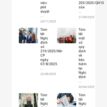
việc
203/2025/QH15
phê
sửa
duyệt
...
...
27/08/2025
24/11/2025
Tóm
Tóm
tắt
tắt
Nghị
một
định
số
số
quy
219/2025/NĐ-
định
CP
về
ngày
bảo
07/8/2025
hiểm
...
tại
Nghị
22/08/2025
định
...
30/06/2025
Tóm
Tóm
tắt
tắt
Nghị
Nghị