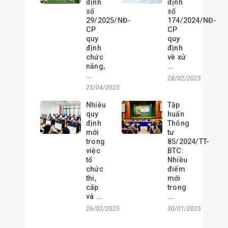
định
định
số
số
29/2025/NĐ-
174/2024/NĐ-
CP
CP
quy
quy
định
định
chức
về xử
năng,
...
...
28/02/2025
25/04/2025
Nhiều
Tập
quy
huấn
định
Thông
mới
tư
trong
85/2024/TT-
việc
BTC:
tổ
Nhiều
chức
điểm
thi,
mới
cấp
trong
và ...
...
26/02/2025
30/01/2025