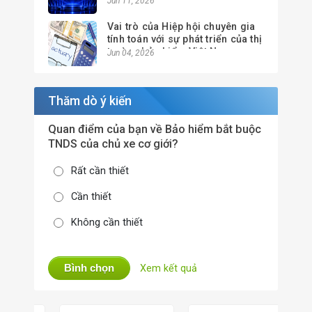
Jun 11, 2026
Vai trò của Hiệp hội chuyên gia
tính toán với sự phát triển của thị
trường bảo hiểm Việt Nam
Jun 04, 2026
Thăm dò ý kiến
Quan điểm của bạn về Bảo hiểm bắt buộc
TNDS của chủ xe cơ giới?
Rất cần thiết
Cần thiết
Không cần thiết
Bình chọn
Xem kết quả