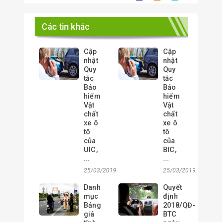
Các tin khác
Cập
Cập
nhật
nhật
Quy
Quy
tắc
tắc
Bảo
Bảo
hiểm
hiểm
Vật
Vật
chất
chất
xe ô
xe ô
tô
tô
của
của
UIC,
BIC,
...
...
25/03/2019
25/03/2019
Danh
Quyết
mục
định
Bảng
2018/QĐ-
giá
BTC