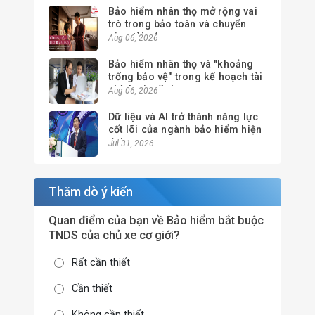
Bảo hiểm nhân thọ mở rộng vai
trò trong bảo toàn và chuyển
giao tài sản
Aug 06, 2026
Bảo hiểm nhân thọ và "khoảng
trống bảo vệ" trong kế hoạch tài
chính gia đình
Aug 06, 2026
Dữ liệu và AI trở thành năng lực
cốt lõi của ngành bảo hiểm hiện
đại
Jul 31, 2026
Thăm dò ý kiến
Quan điểm của bạn về Bảo hiểm bắt buộc
TNDS của chủ xe cơ giới?
Rất cần thiết
Cần thiết
Không cần thiết