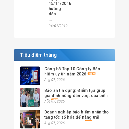
15/11/2016
hướng
dẫn
...
04/01/2019
Tiêu điểm tháng
Công bố Top 10 Công ty Bảo
hiểm uy tín năm 2026
Aug 07, 2026
Bảo an tín dụng: Điểm tựa giúp
gia đình nông dân vượt qua biến
cố
Aug 07, 2026
Doanh nghiệp bảo hiểm nhân thọ
tăng tốc số hóa để nâng trải
nghiệm khách hàng
Aug 07, 2026