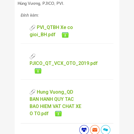
Hùng Vương, PJICO, PVI.
Đính kèm:
PVI_QTBH Xe co
gioi_BH.pdf
PJICO_QT_VCX_OTO_2019.pdf
Hung Vuong_QD
BAN HANH QUY TAC
BAO HIEM VAT CHAT XE
O TO.pdf