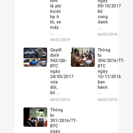
tính
ngày
lệ phí
09/10/2017
trước
bổ
bạ ô
sung
tô, xe
danh
máy
...
...
04/01/2019
04/01/2019
Quyết
Thông
định
tư
942/QĐ-
304/2016/TT-
BTC
BTC
ngày
ngày
24/05/2017
15/11/2016
sửa
ban
đổi,
hành
bổ ...
...
04/01/2019
04/01/2019
Thông
tư
301/2016/TT-
BTC
ngày