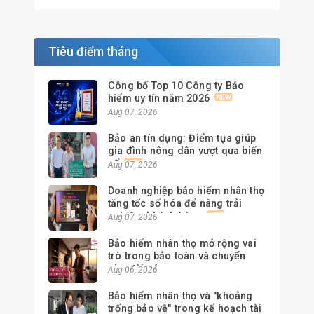
Tiêu điểm tháng
Công bố Top 10 Công ty Bảo
hiểm uy tín năm 2026
Aug 07, 2026
Bảo an tín dụng: Điểm tựa giúp
gia đình nông dân vượt qua biến
cố
Aug 07, 2026
Doanh nghiệp bảo hiểm nhân thọ
tăng tốc số hóa để nâng trải
nghiệm khách hàng
Aug 07, 2026
Bảo hiểm nhân thọ mở rộng vai
trò trong bảo toàn và chuyển
giao tài sản
Aug 06, 2026
Bảo hiểm nhân thọ và "khoảng
trống bảo vệ" trong kế hoạch tài