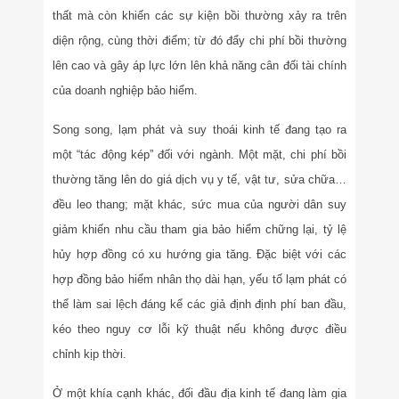
thất mà còn khiến các sự kiện bồi thường xảy ra trên
diện rộng, cùng thời điểm; từ đó đẩy chi phí bồi thường
lên cao và gây áp lực lớn lên khả năng cân đối tài chính
của doanh nghiệp bảo hiểm.
Song song, lạm phát và suy thoái kinh tế đang tạo ra
một “tác động kép” đối với ngành. Một mặt, chi phí bồi
thường tăng lên do giá dịch vụ y tế, vật tư, sửa chữa…
đều leo thang; mặt khác, sức mua của người dân suy
giảm khiến nhu cầu tham gia bảo hiểm chững lại, tỷ lệ
hủy hợp đồng có xu hướng gia tăng. Đặc biệt với các
hợp đồng bảo hiểm nhân thọ dài hạn, yếu tố lạm phát có
thể làm sai lệch đáng kể các giả định định phí ban đầu,
kéo theo nguy cơ lỗi kỹ thuật nếu không được điều
chỉnh kịp thời.
Ở một khía cạnh khác, đối đầu địa kinh tế đang làm gia