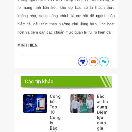
ro mang tính liên kết, khó dự báo sẽ là thách thức
không nhỏ; song cũng chính là cơ hội để ngành bảo
hiểm tái cấu trúc theo hướng chủ động hơn, linh hoạt
hơn và tiệm cận các chuẩn mực quản trị rủi ro hiện đại.
MINH HIỀN
Các tin khác
Công
Bảo
bố
an tín
Top
dụng:
10
Điểm
Công
tựa
ty
giúp
Bảo
gia