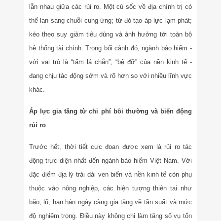
lẫn nhau giữa các rủi ro. Một cú sốc về địa chính trị có
thể lan sang chuỗi cung ứng; từ đó tạo áp lực lạm phát;
kéo theo suy giảm tiêu dùng và ảnh hưởng tới toàn bộ
hệ thống tài chính. Trong bối cảnh đó, ngành bảo hiểm -
với vai trò là “tấm lá chắn”, “bệ đỡ” của nền kinh tế -
đang chịu tác động sớm và rõ hơn so với nhiều lĩnh vực
khác.
Áp lực gia tăng từ chi phí bồi thường và biến động
rủi ro
Trước hết, thời tiết cực đoan được xem là rủi ro tác
động trực diện nhất đến ngành bảo hiểm Việt Nam. Với
đặc điểm địa lý trải dài ven biển và nền kinh tế còn phụ
thuộc vào nông nghiệp, các hiện tượng thiên tai như
bão, lũ, hạn hán ngày càng gia tăng về tần suất và mức
độ nghiêm trọng. Điều này không chỉ làm tăng số vụ tổn