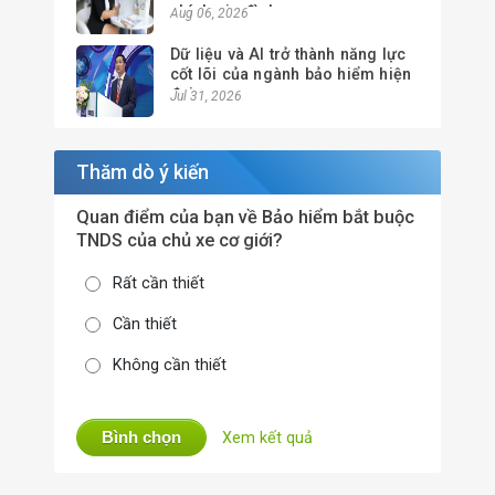
chính gia đình
Aug 06, 2026
Dữ liệu và AI trở thành năng lực
cốt lõi của ngành bảo hiểm hiện
đại
Jul 31, 2026
Thăm dò ý kiến
Quan điểm của bạn về Bảo hiểm bắt buộc
TNDS của chủ xe cơ giới?
Rất cần thiết
Cần thiết
Không cần thiết
Bình chọn
Xem kết quả