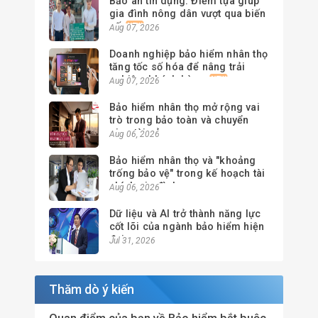
Bảo an tín dụng: Điểm tựa giúp
gia đình nông dân vượt qua biến
cố
Aug 07, 2026
Doanh nghiệp bảo hiểm nhân thọ
tăng tốc số hóa để nâng trải
nghiệm khách hàng
Aug 07, 2026
Bảo hiểm nhân thọ mở rộng vai
trò trong bảo toàn và chuyển
giao tài sản
Aug 06, 2026
Bảo hiểm nhân thọ và "khoảng
trống bảo vệ" trong kế hoạch tài
chính gia đình
Aug 06, 2026
Dữ liệu và AI trở thành năng lực
cốt lõi của ngành bảo hiểm hiện
đại
Jul 31, 2026
Thăm dò ý kiến