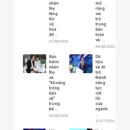
nhân
mở
thọ
rộng
tăng
vai
tốc
trò
số
trong
hóa
bảo
để ...
toàn
và ...
07/08/2026
06/08/2026
Bảo
Dữ
hiểm
liệu
nhân
và AI
thọ
trở
và
thành
"khoảng
năng
trống
lực
bảo
cốt
vệ"
lõi
trong
của
kế ...
ngành
...
06/08/2026
31/07/2026