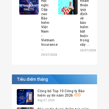
Hội
Hoàn
nghị
thiện
Cấp
quy
cao
định
Bảo
về
hiểm
bảo
Việt
hiểm
Nam
bắt
-
buộc
Vietnam
trong
Insurance
xây ...
...
24/07/2026
29/07/2026
Tiêu điểm tháng
Công bố Top 10 Công ty Bảo
hiểm uy tín năm 2026
Aug 07, 2026