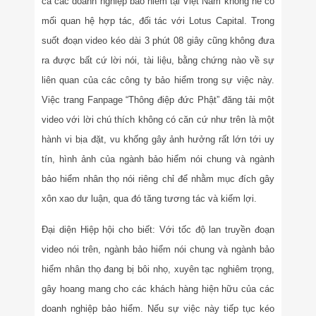
cả các doanh nghiệp bảo hiểm tại Việt Nam không hề có
mối quan hệ hợp tác, đối tác với Lotus Capital. Trong
suốt đoạn video kéo dài 3 phút 08 giây cũng không đưa
ra được bất cứ lời nói, tài liệu, bằng chứng nào về sự
liên quan của các công ty bảo hiểm trong sự việc này.
Việc trang Fanpage “Thông điệp đức Phật” đăng tải một
video với lời chú thích không có căn cứ như trên là một
hành vi bịa đặt, vu khống gây ảnh hưởng rất lớn tới uy
tín, hình ảnh của ngành bảo hiểm nói chung và ngành
bảo hiểm nhân thọ nói riêng chỉ để nhằm mục đích gây
xôn xao dư luận, qua đó tăng tương tác và kiếm lợi.
Đại diện Hiệp hội cho biết: Với tốc độ lan truyền đoạn
video nói trên, ngành bảo hiểm nói chung và ngành bảo
hiểm nhân thọ đang bị bôi nhọ, xuyên tạc nghiêm trọng,
gây hoang mang cho các khách hàng hiện hữu của các
doanh nghiệp bảo hiểm. Nếu sự việc này tiếp tục kéo