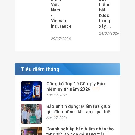
Việt
hiểm
Nam
bắt
-
buộc
Vietnam
trong
Insurance
xây ...
...
24/07/2026
29/07/2026
Tiêu điểm tháng
Công bố Top 10 Công ty Bảo
hiểm uy tín năm 2026
Aug 07, 2026
Bảo an tín dụng: Điểm tựa giúp
gia đình nông dân vượt qua biến
cố
Aug 07, 2026
Doanh nghiệp bảo hiểm nhân thọ
tăng tốc số hóa để nâng trải