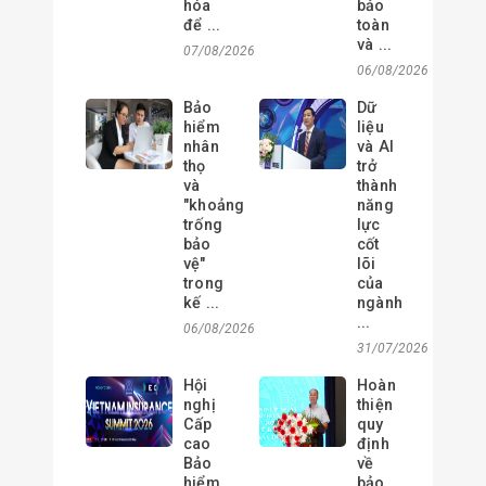
hóa
bảo
để ...
toàn
và ...
07/08/2026
06/08/2026
Bảo
Dữ
hiểm
liệu
nhân
và AI
thọ
trở
và
thành
"khoảng
năng
trống
lực
bảo
cốt
vệ"
lõi
trong
của
kế ...
ngành
...
06/08/2026
31/07/2026
Hội
Hoàn
nghị
thiện
Cấp
quy
cao
định
Bảo
về
hiểm
bảo