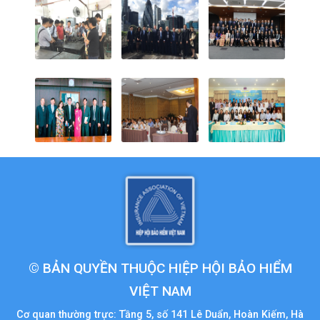
© BẢN QUYỀN THUỘC HIỆP HỘI BẢO HIỂM
VIỆT NAM
Cơ quan thường trực: Tầng 5, số 141 Lê Duẩn, Hoàn Kiếm, Hà