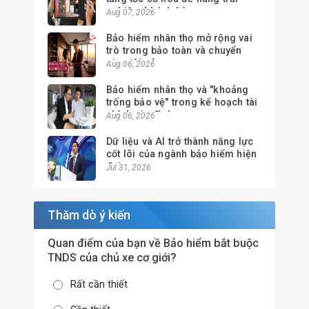
nghiệm khách hàng
Aug 07, 2026
Bảo hiểm nhân thọ mở rộng vai
trò trong bảo toàn và chuyển
giao tài sản
Aug 06, 2026
Bảo hiểm nhân thọ và "khoảng
trống bảo vệ" trong kế hoạch tài
chính gia đình
Aug 06, 2026
Dữ liệu và AI trở thành năng lực
cốt lõi của ngành bảo hiểm hiện
đại
Jul 31, 2026
Thăm dò ý kiến
Quan điểm của bạn về Bảo hiểm bắt buộc
TNDS của chủ xe cơ giới?
Rất cần thiết