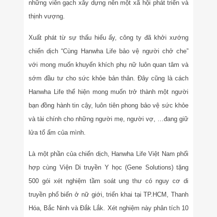
những viên gạch xây dựng nên một xã hội phát triển và
thịnh vượng.
Xuất phát từ sự thấu hiểu ấy, công ty đã khởi xướng
chiến dịch “Cùng Hanwha Life bảo vệ người chở che”
với mong muốn khuyến khích phụ nữ luôn quan tâm và
sớm đầu tư cho sức khỏe bản thân. Đây cũng là cách
Hanwha Life thể hiện mong muốn trở thành một người
bạn đồng hành tin cậy, luôn tiên phong bảo vệ sức khỏe
và tài chính cho những người mẹ, người vợ, …đang giữ
lửa tổ ấm của mình.
Là một phần của chiến dịch, Hanwha Life Việt Nam phối
hợp cùng Viện Di truyền Y học (Gene Solutions) tặng
500 gói xét nghiệm tầm soát ung thư có nguy cơ di
truyền phổ biến ở nữ giới, triển khai tại TP.HCM, Thanh
Hóa, Bắc Ninh và Đắk Lắk. Xét nghiệm này phân tích 10