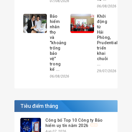
07/08/2026
06/08/2026
Bảo
Khởi
hiểm
động
nhân
từ
thọ
Hải
và
Phòng,
"khoảng
Prudential
trống
triển
bảo
khai
vệ"
chuỗi
trong
...
kế ...
29/07/2026
06/08/2026
Tiêu điểm tháng
Công bố Top 10 Công ty Bảo
hiểm uy tín năm 2026
Aug 07, 2026