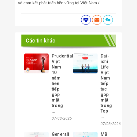
và cam kết phát triển bền vững tại Việt Nam./.
Các tin khác
Prudential
Dai-
Việt
ichi
Nam
Life
10
Việt
năm
Nam
liên
tiếp
tiếp
tục
góp
góp
mặt
mặt
trong
trong
...
Top
...
07/08/2026
07/08/2026
Generali
MB