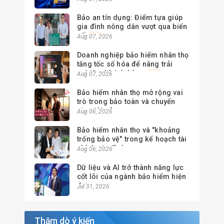
Bảo an tín dụng: Điểm tựa giúp
gia đình nông dân vượt qua biến
cố
Aug 07, 2026
Doanh nghiệp bảo hiểm nhân thọ
tăng tốc số hóa để nâng trải
nghiệm khách hàng
Aug 07, 2026
Bảo hiểm nhân thọ mở rộng vai
trò trong bảo toàn và chuyển
giao tài sản
Aug 06, 2026
Bảo hiểm nhân thọ và "khoảng
trống bảo vệ" trong kế hoạch tài
chính gia đình
Aug 06, 2026
Dữ liệu và AI trở thành năng lực
cốt lõi của ngành bảo hiểm hiện
đại
Jul 31, 2026
Thăm dò ý kiến