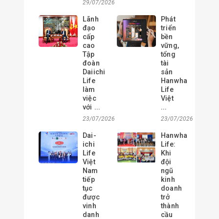
29/07/2026
Lãnh
Phát
đạo
triển
cấp
bền
cao
vững,
Tập
tổng
đoàn
tài
Daiichi
sản
Life
Hanwha
làm
Life
việc
Việt
với ...
...
23/07/2026
23/07/2026
Dai-
Hanwha
ichi
Life:
Life
Khi
Việt
đội
Nam
ngũ
tiếp
kinh
tục
doanh
được
trở
vinh
thành
danh
cầu