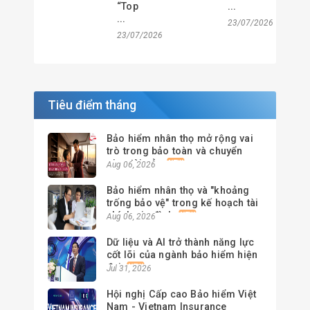
“Top
...
...
23/07/2026
23/07/2026
Tiêu điểm tháng
Bảo hiểm nhân thọ mở rộng vai
trò trong bảo toàn và chuyển
giao tài sản
Aug 06, 2026
Bảo hiểm nhân thọ và "khoảng
trống bảo vệ" trong kế hoạch tài
chính gia đình
Aug 06, 2026
Dữ liệu và AI trở thành năng lực
cốt lõi của ngành bảo hiểm hiện
đại
Jul 31, 2026
Hội nghị Cấp cao Bảo hiểm Việt
Nam - Vietnam Insurance