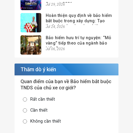
Summit 2026
Jul 29, 2026
Hoàn thiện quy định về bảo hiểm
bắt buộc trong xây dựng: Tạo
thuận lợi cho doanh nghiệp,
Jul 24, 2026
nâng cao hiệu quả quản lý
Bảo hiểm hưu trí tự nguyện: “Mỏ
vàng” tiếp theo của ngành bảo
hiểm?
Jul 06, 2026
Thăm dò ý kiến
Quan điểm của bạn về Bảo hiểm bắt buộc
TNDS của chủ xe cơ giới?
Rất cần thiết
Cần thiết
Không cần thiết