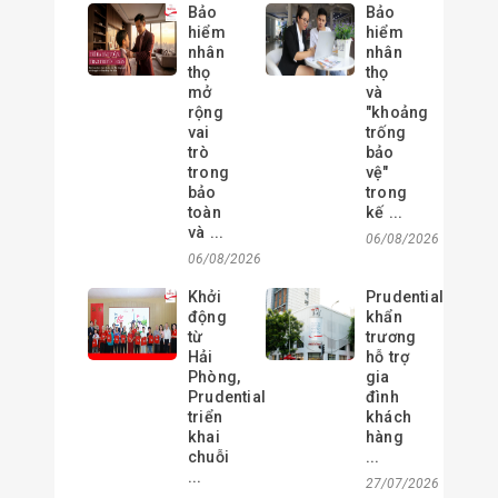
Bảo
Bảo
hiểm
hiểm
nhân
nhân
thọ
thọ
mở
và
rộng
"khoảng
vai
trống
trò
bảo
trong
vệ"
bảo
trong
toàn
kế ...
và ...
06/08/2026
06/08/2026
Khởi
Prudential
động
khẩn
từ
trương
Hải
hỗ trợ
Phòng,
gia
Prudential
đình
triển
khách
khai
hàng
chuỗi
...
...
27/07/2026