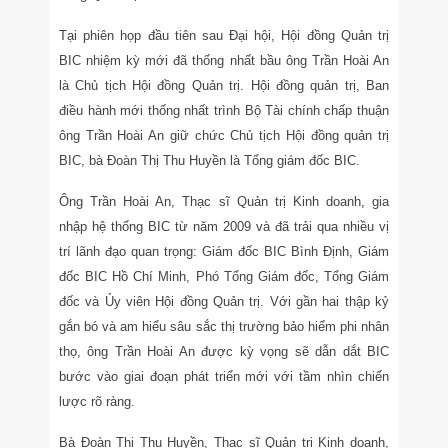
Tại phiên họp đầu tiên sau Đại hội, Hội đồng Quản trị
BIC nhiệm kỳ mới đã thống nhất bầu ông Trần Hoài An
là Chủ tịch Hội đồng Quản trị. Hội đồng quản trị, Ban
điều hành mới thống nhất trình Bộ Tài chính chấp thuận
ông Trần Hoài An giữ chức Chủ tịch Hội đồng quản trị
BIC, bà Đoàn Thị Thu Huyền là Tổng giám đốc BIC.
Ông Trần Hoài An, Thạc sĩ Quản trị Kinh doanh, gia
nhập hệ thống BIC từ năm 2009 và đã trải qua nhiều vị
trí lãnh đạo quan trọng: Giám đốc BIC Bình Định, Giám
đốc BIC Hồ Chí Minh, Phó Tổng Giám đốc, Tổng Giám
đốc và Ủy viên Hội đồng Quản trị. Với gần hai thập kỷ
gắn bó và am hiểu sâu sắc thị trường bảo hiểm phi nhân
thọ, ông Trần Hoài An được kỳ vọng sẽ dẫn dắt BIC
bước vào giai đoạn phát triển mới với tầm nhìn chiến
lược rõ ràng.
Bà Đoàn Thị Thu Huyền, Thạc sĩ Quản trị Kinh doanh,