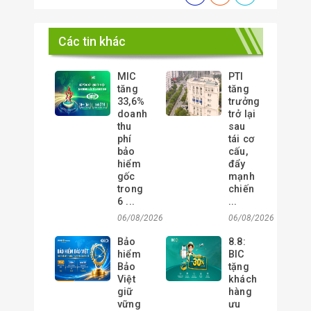
Các tin khác
MIC
PTI
tăng
tăng
33,6%
trưởng
doanh
trở lại
thu
sau
phí
tái cơ
bảo
cấu,
hiểm
đẩy
gốc
mạnh
trong
chiến
6 ...
...
06/08/2026
06/08/2026
Bảo
8.8:
hiểm
BIC
Bảo
tặng
Việt
khách
giữ
hàng
vững
ưu