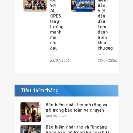
tốc
hiểm
với
Bảo
AI,
Việt
OPES
dẫn
tăng
đầu
trưởng
Liên
mạnh
danh
mẽ
triển
nửa
khai
đầu
chương
...
...
23/07/2026
23/07/2026
Tiêu điểm tháng
Bảo hiểm nhân thọ mở rộng vai
trò trong bảo toàn và chuyển
giao tài sản
Aug 06, 2026
Bảo hiểm nhân thọ và "khoảng
trống bảo vệ" trong kế hoạch tài