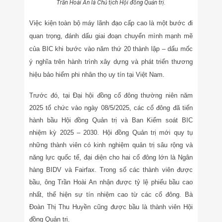
Trần Hoài An là Chủ tịch Hội đồng Quản trị.
Việc kiện toàn bộ máy lãnh đạo cấp cao là một bước đi
quan trọng, đánh dấu giai đoạn chuyển mình mạnh mẽ
của BIC khi bước vào năm thứ 20 thành lập – dấu mốc
ý nghĩa trên hành trình xây dựng và phát triển thương
hiệu bảo hiểm phi nhân thọ uy tín tại Việt Nam.
Trước đó, tại Đại hội đồng cổ đông thường niên năm
2025 tổ chức vào ngày 08/5/2025, các cổ đông đã tiến
hành bầu Hội đồng Quản trị và Ban Kiểm soát BIC
nhiệm kỳ 2025 – 2030. Hội đồng Quản trị mới quy tụ
những thành viên có kinh nghiệm quản trị sâu rộng và
năng lực quốc tế, đại diện cho hai cổ đông lớn là Ngân
hàng BIDV và Fairfax. Trong số các thành viên được
bầu, ông Trần Hoài An nhận được tỷ lệ phiếu bầu cao
nhất, thể hiện sự tín nhiệm cao từ các cổ đông. Bà
Đoàn Thị Thu Huyền cũng được bầu là thành viên Hội
đồng Quản trị.