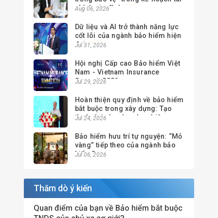
chính gia đình
Aug 06, 2026
Dữ liệu và AI trở thành năng lực
cốt lõi của ngành bảo hiểm hiện
đại
Jul 31, 2026
Hội nghị Cấp cao Bảo hiểm Việt
Nam - Vietnam Insurance
Summit 2026
Jul 29, 2026
Hoàn thiện quy định về bảo hiểm
bắt buộc trong xây dựng: Tạo
thuận lợi cho doanh nghiệp,
Jul 24, 2026
nâng cao hiệu quả quản lý
Bảo hiểm hưu trí tự nguyện: “Mỏ
vàng” tiếp theo của ngành bảo
hiểm?
Jul 06, 2026
Thăm dò ý kiến
Quan điểm của bạn về Bảo hiểm bắt buộc