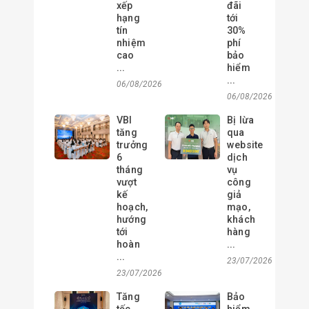
xếp
đãi
hạng
tới
tín
30%
nhiệm
phí
cao
bảo
...
hiểm
...
06/08/2026
06/08/2026
VBI
Bị lừa
tăng
qua
trưởng
website
6
dịch
tháng
vụ
vượt
công
kế
giả
hoạch,
mạo,
hướng
khách
tới
hàng
hoàn
...
...
23/07/2026
23/07/2026
Tăng
Bảo