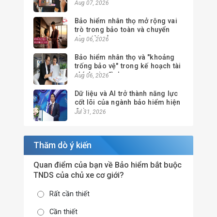
nghiệm khách hàng
Aug 07, 2026
Bảo hiểm nhân thọ mở rộng vai
trò trong bảo toàn và chuyển
giao tài sản
Aug 06, 2026
Bảo hiểm nhân thọ và "khoảng
trống bảo vệ" trong kế hoạch tài
chính gia đình
Aug 06, 2026
Dữ liệu và AI trở thành năng lực
cốt lõi của ngành bảo hiểm hiện
đại
Jul 31, 2026
Thăm dò ý kiến
Quan điểm của bạn về Bảo hiểm bắt buộc
TNDS của chủ xe cơ giới?
Rất cần thiết
Cần thiết