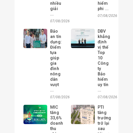
nhiều
hiểm
giải
phi ...
...
07/08/2026
07/08/2026
Bảo
DBV
an tín
khẳng
dụng:
định
Điểm
vị thế
tựa
Top
giúp
10
gia
Công
đình
ty
nông
Bảo
dân
hiểm
vượt
uy tín
...
...
07/08/2026
07/08/2026
MIC
PTI
tăng
tăng
33,6%
trưởng
doanh
trở lại
thu
sau