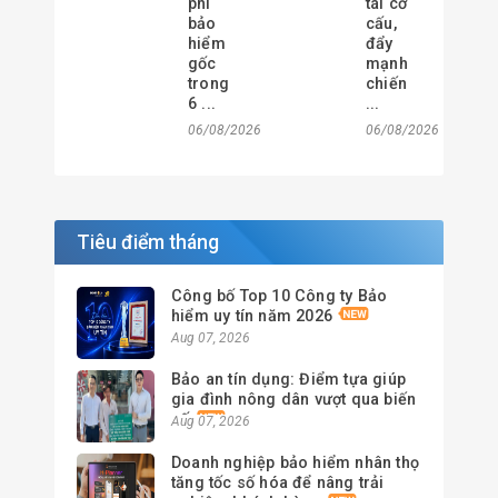
phí
tái cơ
bảo
cấu,
hiểm
đẩy
gốc
mạnh
trong
chiến
6 ...
...
06/08/2026
06/08/2026
Tiêu điểm tháng
Công bố Top 10 Công ty Bảo
hiểm uy tín năm 2026
Aug 07, 2026
Bảo an tín dụng: Điểm tựa giúp
gia đình nông dân vượt qua biến
cố
Aug 07, 2026
Doanh nghiệp bảo hiểm nhân thọ
tăng tốc số hóa để nâng trải