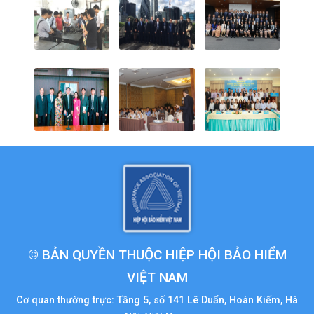
© BẢN QUYỀN THUỘC HIỆP HỘI BẢO HIỂM
VIỆT NAM
Cơ quan thường trực: Tầng 5, số 141 Lê Duẩn, Hoàn Kiếm, Hà