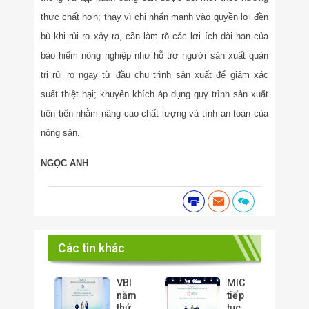
thực chất hơn; thay vì chỉ nhấn mạnh vào quyền lợi đền
bù khi rủi ro xảy ra, cần làm rõ các lợi ích dài hạn của
bảo hiểm nông nghiệp như hỗ trợ người sản xuất quản
trị rủi ro ngay từ đầu chu trình sản xuất để giảm xác
suất thiệt hại; khuyến khích áp dụng quy trình sản xuất
tiên tiến nhằm nâng cao chất lượng và tính an toàn của
nông sản.
NGỌC ANH
Các tin khác
VBI
MIC
năm
tiếp
thứ
tục