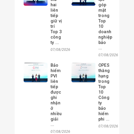
hai
góp
liên
mặt
tiếp
trong
giữ vị
Top
trí
10
Top 3
doanh
công
nghiệp
ty ...
bảo
...
07/08/2026
07/08/2026
Bảo
OPES
hiểm
thăng
PVI
hạng
liên
trong
tiếp
Top
được
10
ghi
Công
nhận
ty
ở
bảo
nhiều
hiểm
giải
phi ...
...
07/08/2026
07/08/2026