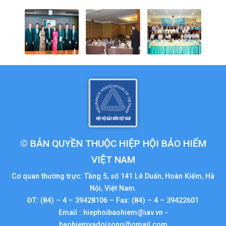
© BẢN QUYỀN THUỘC HIỆP HỘI BẢO HIỂM
VIỆT NAM
Cơ quan thường trực: Tầng 5, số 141 Lê Duẩn, Hoàn Kiếm, Hà
Nội, Việt Nam.
ĐT: (84) – 4 – 39428106 – Fax: (84) – 4 – 39422601
Email : hiephoibaohiem@iav.vn -
baohiemvadoisong@gmail.com