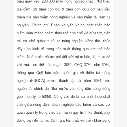
triệu máy kéo, 200.000 máy nông nghiệp khác; 763 triệu
gia cầm, 19 triệu con bò, 9 triệu con cừu cơ bản đều
tham gia bảo hiểm nông nghiệp và bảo hiểm tài sản tự
nguyện. Chính phủ Pháp khuyến khích phát triển bảo
hiểm mùa màng nhằm thay thế cho chế độ cứu trợ, tiến
tới cơ chế quản trị rủi ro nông nghiệp; đồng thời thúc
đẩy tính kinh tế trong sản xuất thông qua cơ chế bảo
hiểm. Nhà nước hỗ trợ phí đối với rủi ro bão, lũ, mưa đá
với mức cụ thể: lúa mạch 30%, CAQ 37%, nho 39%,
thông qua Quỹ bảo đảm quốc gia về thiên tai nông
nghiệp (FNGCA) được thành lập từ năm 1964, với
nguồn tài chính do Nhà nước và nông dân cùng đóng
góp theo tỷ lệ 50/50. Cùng với đó là sự phối hợp chặt
chẽ giữa nông dân, doanh nghiệp bảo hiểm và các cơ
quan quản lý trong việc ban hành quy trình kỹ thuật, xây
dựng bản đồ rủi ro, đánh giá tổn thất và triển khai công