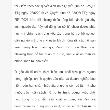
thí điểm theo các quyết định như Quyết định số 22/QĐ-
TTg ngày 26/6/2019 và Quyết định số 03/QĐ-TTg ngày
25/1/2021 kéo dài nhưng thiếu tổng kết, đánh giá đầy
đủ; nguyên tắc “lấy số đông bù số ít” chưa được phát
huy khi chính sách chủ yếu tập trung hỗ trợ hộ nghèo,
cận nghèo mà chưa khuyến khích rộng rãi các hộ sản
xuất hàng hóa tham gia; đồng thời còn thiếu các
chương trình hỗ trợ quản trị rủi ro, sản xuất an toàn và
chính sách tái bảo hiểm.
Ở góc độ tổ chức thực hiện, sự phối hợp giữa ngành
nông nghiệp, chính quyền các cấp và doanh nghiệp bảo
hiểm còn hạn chế; nhiều địa phương còn có tâm lý phụ
thuộc vào ngân sách hỗ trợ từ trung ương; việc phối
hợp trong hướng dẫn sản xuất an toàn, xác định và
công bố rủi ro, cũng như xây dựng cơ sở dữ liệu rủi ro