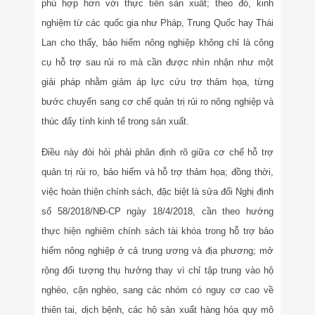
phù hợp hơn với thực tiễn sản xuất; theo đó, kinh
nghiệm từ các quốc gia như Pháp, Trung Quốc hay Thái
Lan cho thấy, bảo hiểm nông nghiệp không chỉ là công
cụ hỗ trợ sau rủi ro mà cần được nhìn nhận như một
giải pháp nhằm giảm áp lực cứu trợ thảm họa, từng
bước chuyển sang cơ chế quản trị rủi ro nông nghiệp và
thúc đẩy tính kinh tế trong sản xuất.
Điều này đòi hỏi phải phân định rõ giữa cơ chế hỗ trợ
quản trị rủi ro, bảo hiểm và hỗ trợ thảm họa; đồng thời,
việc hoàn thiện chính sách, đặc biệt là sửa đổi Nghị định
số 58/2018/NĐ-CP ngày 18/4/2018, cần theo hướng
thực hiện nghiêm chính sách tài khóa trong hỗ trợ bảo
hiểm nông nghiệp ở cả trung ương và địa phương; mở
rộng đối tượng thụ hưởng thay vì chỉ tập trung vào hộ
nghèo, cận nghèo, sang các nhóm có nguy cơ cao về
thiên tai, dịch bệnh, các hộ sản xuất hàng hóa quy mô