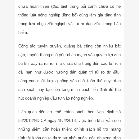
chưa hoàn thiện (đặc biệt trong bối cảnh chưa có hệ
thống luật nông nghiệp đồng bộ) cũng làm gia tăng tình
trạng lựa chọn đối nghịch và rủi ro đạo đức trong bảo
hiểm.
Công tác tuyên truyền, quảng bá cũng còn nhiều bất
cập; truyền thông chủ yếu nhấn mạnh vào quyền lợi đền
bù khi xảy ra rủi ro, mà chưa chú trọng đến các lợi ích
dài hạn như được hướng dẫn quản trị rủi ro từ đầu;
nâng cao chất lượng nông sản nhờ tuân thủ quy trình
sản xuất; hay tạo nền tảng minh bạch, ổn định để thu
hút doanh nghiệp đầu tư vào nông nghiệp.
Liên quan đến cơ chế chính sách theo Nghị định số
58/2018/NĐ-CP ngày 18/4/2018, việc triển khai vẫn còn
những điểm cần hoàn thiện; chính sách hỗ trợ mang
tính tài khóa chưa thực sự nhất quán; các chương trình