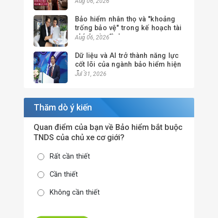
giao tài sản
Aug 06, 2026
Bảo hiểm nhân thọ và "khoảng
trống bảo vệ" trong kế hoạch tài
chính gia đình
Aug 06, 2026
Dữ liệu và AI trở thành năng lực
cốt lõi của ngành bảo hiểm hiện
đại
Jul 31, 2026
Thăm dò ý kiến
Quan điểm của bạn về Bảo hiểm bắt buộc
TNDS của chủ xe cơ giới?
Rất cần thiết
Cần thiết
Không cần thiết