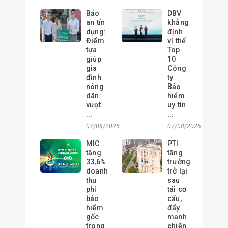
Bảo
DBV
an tín
khẳng
dụng:
định
Điểm
vị thế
tựa
Top
giúp
10
gia
Công
đình
ty
nông
Bảo
dân
hiểm
vượt
uy tín
...
...
07/08/2026
07/08/2026
MIC
PTI
tăng
tăng
33,6%
trưởng
doanh
trở lại
thu
sau
phí
tái cơ
bảo
cấu,
hiểm
đẩy
gốc
mạnh
trong
chiến