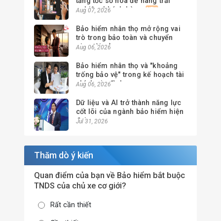
tăng tốc số hóa để nâng trải
nghiệm khách hàng
Aug 07, 2026
Bảo hiểm nhân thọ mở rộng vai
trò trong bảo toàn và chuyển
giao tài sản
Aug 06, 2026
Bảo hiểm nhân thọ và "khoảng
trống bảo vệ" trong kế hoạch tài
chính gia đình
Aug 06, 2026
Dữ liệu và AI trở thành năng lực
cốt lõi của ngành bảo hiểm hiện
đại
Jul 31, 2026
Thăm dò ý kiến
Quan điểm của bạn về Bảo hiểm bắt buộc
TNDS của chủ xe cơ giới?
Rất cần thiết