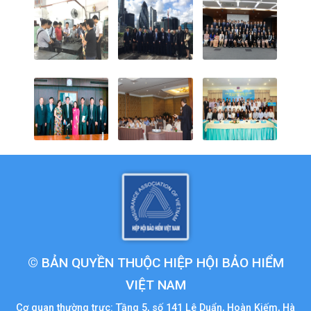
© BẢN QUYỀN THUỘC HIỆP HỘI BẢO HIỂM
VIỆT NAM
Cơ quan thường trực: Tầng 5, số 141 Lê Duẩn, Hoàn Kiếm, Hà