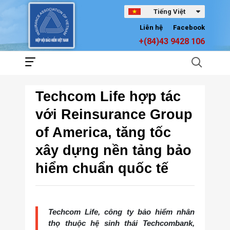
Tiếng Việt
Liên hệ
Facebook
+(84)43 9428 106
Techcom Life hợp tác
với Reinsurance Group
of America, tăng tốc
xây dựng nền tảng bảo
hiểm chuẩn quốc tế
Techcom Life, công ty bảo hiểm nhân
thọ thuộc hệ sinh thái Techcombank,