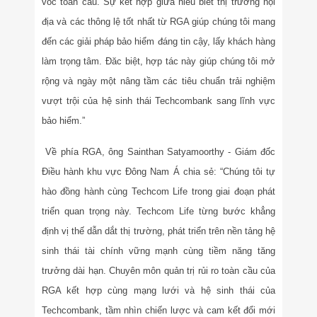
vóc toàn cầu. Sự kết hợp giữa hiểu biết thị trường nội
địa và các thông lệ tốt nhất từ RGA giúp chúng tôi mang
đến các giải pháp bảo hiểm đáng tin cậy, lấy khách hàng
làm trọng tâm. Đăc biệt, hợp tác này giúp chúng tôi mở
rộng và ngày một nâng tầm các tiêu chuẩn trải nghiệm
vượt trội của hệ sinh thái Techcombank sang lĩnh vực
bảo hiểm.”
Về phía RGA, ông Sainthan Satyamoorthy - Giám đốc
Điều hành khu vực Đông Nam Á chia sẻ: “Chúng tôi tự
hào đồng hành cùng Techcom Life trong giai đoạn phát
triển quan trọng này. Techcom Life từng bước khẳng
định vị thế dẫn dắt thị trường, phát triển trên nền tảng hệ
sinh thái tài chính vững mạnh cùng tiềm năng tăng
trưởng dài hạn. Chuyên môn quản trị rủi ro toàn cầu của
RGA kết hợp cùng mạng lưới và hệ sinh thái của
Techcombank, tầm nhìn chiến lược và cam kết đổi mới