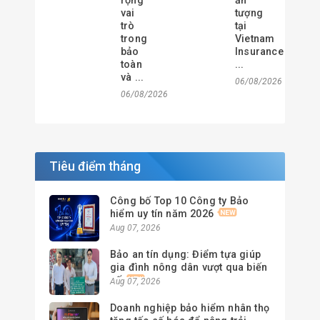
rộng
ấn
vai
tượng
trò
tại
trong
Vietnam
bảo
Insurance
toàn
...
và ...
06/08/2026
06/08/2026
Tiêu điểm tháng
Công bố Top 10 Công ty Bảo
hiểm uy tín năm 2026
Aug 07, 2026
Bảo an tín dụng: Điểm tựa giúp
gia đình nông dân vượt qua biến
cố
Aug 07, 2026
Doanh nghiệp bảo hiểm nhân thọ