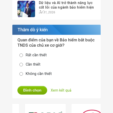
Dữ liệu và AI trở thành năng lực
cốt lõi của ngành bảo hiểm hiện
đại
Jul 31, 2026
Thăm dò ý kiến
Quan điểm của bạn về Bảo hiểm bắt buộc
TNDS của chủ xe cơ giới?
Rất cần thiết
Cần thiết
Không cần thiết
Bình chọn
Xem kết quả