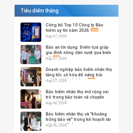
Tiêu điểm tháng
Công bố Top 10 Công ty Bảo
hiểm uy tín năm 2026
Aug 07, 2026
Bảo an tín dụng: Điểm tựa giúp
gia đình nông dân vượt qua biến
cố
Aug 07, 2026
Doanh nghiệp bảo hiểm nhân thọ
tăng tốc số hóa để nâng trải
nghiệm khách hàng
Aug 07, 2026
Bảo hiểm nhân thọ mở rộng vai
trò trong bảo toàn và chuyển
giao tài sản
Aug 06, 2026
Bảo hiểm nhân thọ và "khoảng
trống bảo vệ" trong kế hoạch tài
chính gia đình
Aug 06, 2026