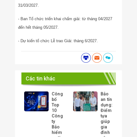
31/03/2027.
- Ban Tổ chức triển khai chấm giải: từ tháng 04/2027
đến hết tháng 05/2027.
- Dự kiến tổ chức Lễ trao Giải: tháng 6/2027.
Các tin khác
Công
Bảo
bố
an tín
Top
dụng:
10
Điểm
Công
tựa
ty
giúp
Bảo
gia
hiểm
đình