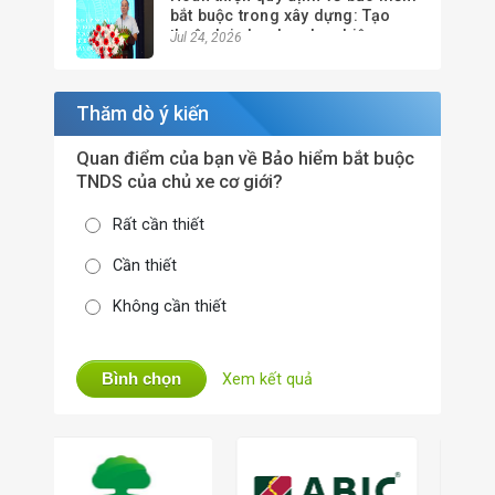
bắt buộc trong xây dựng: Tạo
thuận lợi cho doanh nghiệp,
Jul 24, 2026
nâng cao hiệu quả quản lý
Thăm dò ý kiến
Quan điểm của bạn về Bảo hiểm bắt buộc
TNDS của chủ xe cơ giới?
Rất cần thiết
Cần thiết
Không cần thiết
Bình chọn
Xem kết quả