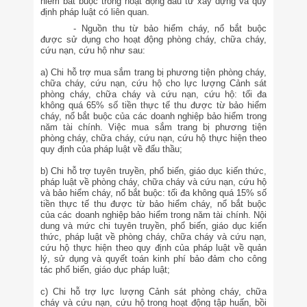
hiểm bắt buộc trong hoạt động đầu tư xây dựng và quy
định pháp luật có liên quan.
-
Nguồn thu từ bảo hiểm cháy, nổ bắt buộc
được sử dụng cho hoạt động phòng cháy, chữa cháy,
cứu nạn, cứu hộ như sau:
a) Chi hỗ trợ mua sắm trang bị phương tiện phòng cháy,
chữa cháy, cứu nạn, cứu hộ cho lực lượng Cảnh sát
phòng cháy, chữa cháy và cứu nạn, cứu hộ: tối đa
không quá 65% số tiền thực tế thu được từ bảo hiểm
cháy, nổ bắt buộc của các doanh nghiệp bảo hiểm trong
năm tài chính. Việc mua sắm trang bị phương tiện
phòng cháy, chữa cháy, cứu nạn, cứu hộ thực hiện theo
quy định của pháp luật về đấu thầu;
b) Chi hỗ trợ tuyên truyền, phổ biến, giáo dục kiến thức,
pháp luật về phòng cháy, chữa cháy và cứu nạn, cứu hộ
và bảo hiểm cháy, nổ bắt buộc: tối đa không quá 15% số
tiền thực tế thu được từ bảo hiểm cháy, nổ bắt buộc
của các doanh nghiệp bảo hiểm trong năm tài chính. Nội
dung và mức chi tuyên truyền, phổ biến, giáo dục kiến
thức, pháp luật về phòng cháy, chữa cháy và cứu nạn,
cứu hộ thực hiện theo quy định của pháp luật về quản
lý, sử dụng và quyết toán kinh phí bảo đảm cho công
tác phổ biến, giáo dục pháp luật;
c) Chi hỗ trợ lực lượng Cảnh sát phòng cháy, chữa
cháy và cứu nạn, cứu hộ trong hoạt động tập huấn, bồi