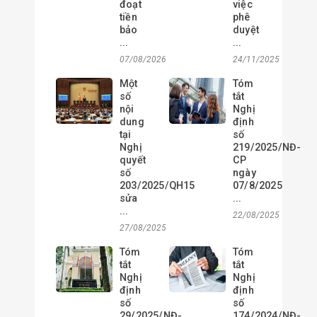
đoạt
việc
tiền
phê
bảo
duyệt
...
...
07/08/2026
24/11/2025
Một
Tóm
số
tắt
nội
Nghị
dung
định
tại
số
Nghị
219/2025/NĐ-
quyết
CP
số
ngày
203/2025/QH15
07/8/2025
sửa
...
...
22/08/2025
27/08/2025
Tóm
Tóm
tắt
tắt
Nghị
Nghị
định
định
số
số
29/2025/NĐ-
174/2024/NĐ-