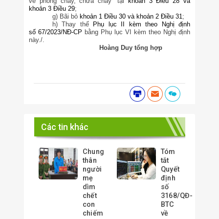
về phòng cháy, chữa cháy” tại
khoản 3 Điều 28 và
khoản 3 Điều 29
;
g) Bãi bỏ
khoản 1 Điều 30 và khoản 2 Điều 31
;
h) Thay thế
Phụ lục II
kèm theo Nghị định
số
67/2023/NĐ-CP
bằng
Phụ lục VI
kèm theo Nghị định
này.
/.
Hoàng Duy tổng hợp
Các tin khác
Chung
Tóm
thân
tắt
người
Quyết
mẹ
định
dìm
số
chết
3168/QĐ-
con
BTC
chiếm
về