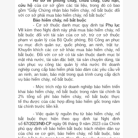
Hồ sơ về phòng cháy, chữa cháy, cứu nạn,
cứu hộ
của cơ sở gồm các tài liệu
, trong đó có bao
gồm “
Giấy Chứng nhận bảo hiểm cháy, nổ bắt buộc đối
với cơ sở phải mua bảo hiểm cháy, nổ bắt buộc
”
Bảo hiểm cháy, nổ bắt buộc
-
Cơ sở thuộc danh mục quy định tại
Phụ lục
VII
kèm theo Nghị định này phải mua bảo hiểm cháy, nổ
bắt buộc đối với tài sản của cơ sở, trừ cơ sở thuộc
phạm vi quản lý của Bộ Quốc phòng, Bộ Công an phục
vụ mục đích quân sự, quốc phòng, an ninh, trật tự.
Khuyến khích các cơ sở khác mua bảo hiểm cháy, nổ
bắt buộc.
Đối với cơ sở có tài sản thuộc danh mục bí
mật nhà nước, tài sản đặc biệt, tài sản chuyên dùng, tài
sản phục vụ công tác quản lý nhà nước thì doanh
nghiệp cung cấp bảo hiểm phải bảo đảm các yêu cầu về
an ninh, an toàn, bảo mật trong quá trình cung cấp dịch
vụ bảo hiểm cháy, nổ bắt buộc.
-
Mức trích nộp
từ
doanh nghiệp bảo hiểm triển
khai
bảo hiểm cháy, nổ bắt buộc trong năm tài chính là
2% tổng số phí bảo hiểm cháy, nổ bắt buộc
thực
tế
thu
được
của các hợp đồng bảo hiểm gốc trong năm
tài chính trước liền kề.
-
Việc quản lý nguồn thu từ bảo hiểm cháy, nổ
bắt buộc thực hiện theo quy định tại Nghị định
số
67/2023/NĐ-CP
ngày 06 tháng 9 năm 2023 của Chính
phủ quy định về bảo hiểm bắt buộc trách nhiệm dân sự
của chủ xe cơ giới, bảo hiểm cháy, nổ bắt buộc, bảo