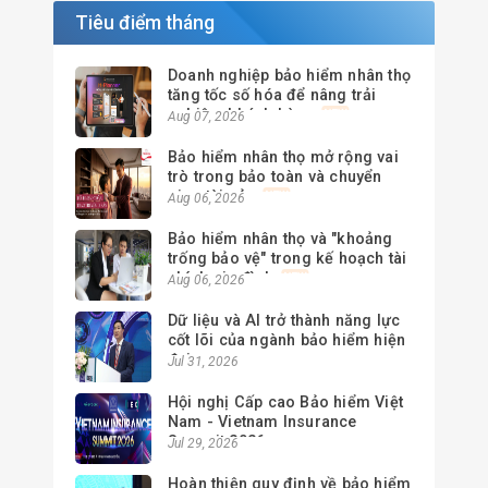
Tiêu điểm tháng
Doanh nghiệp bảo hiểm nhân thọ
tăng tốc số hóa để nâng trải
nghiệm khách hàng
Aug 07, 2026
Bảo hiểm nhân thọ mở rộng vai
trò trong bảo toàn và chuyển
giao tài sản
Aug 06, 2026
Bảo hiểm nhân thọ và "khoảng
trống bảo vệ" trong kế hoạch tài
chính gia đình
Aug 06, 2026
Dữ liệu và AI trở thành năng lực
cốt lõi của ngành bảo hiểm hiện
đại
Jul 31, 2026
Hội nghị Cấp cao Bảo hiểm Việt
Nam - Vietnam Insurance
Summit 2026
Jul 29, 2026
Hoàn thiện quy định về bảo hiểm