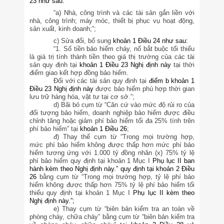
23
như sau:
“a) Nhà, công trình và các tài sản gắn liền với
nhà, công trình; máy móc, thiết bị phục vụ hoạt động,
sản xuất, kinh doanh;”;
c) Sửa đổi, bổ sung
khoản 1 Điều 24
như sau:
“1. Số tiền bảo hiểm cháy, nổ bắt buộc tối thiểu
là giá trị tính thành tiền theo giá thị trường của các tài
sản quy định tại
khoản 1 Điều 23 Nghị định này
tại thời
điểm giao kết hợp đồng bảo hiểm.
Đối với các tài sản quy định tại
điểm b khoản 1
Điều 23 Nghị định này
được bảo hiểm phù hợp thời gian
lưu trữ hàng hóa, vật tư tại cơ sở.”;
d) Bãi bỏ cụm từ “Căn cứ vào mức độ rủi ro của
đối tượng bảo hiểm, doanh nghiệp bảo hiểm được điều
chỉnh tăng hoặc giảm phí bảo hiểm tối đa 25% tính trên
phí bảo hiểm” tại
khoản 1 Điều 26
;
đ) Thay thế cụm từ “Trong mọi trường hợp,
mức phí bảo hiểm không được thấp hơn mức phí bảo
hiểm tương ứng với 1.000 tỷ đồng nhân (x) 75% tỷ lệ
phí bảo hiểm quy định tại khoản 1 Mục I
Phụ lục II
ban
hành kèm theo Nghị định này.” quy định tại
khoản 2 Điều
26
bằng cụm từ “Trong mọi trường hợp, tỷ lệ phí bảo
hiểm không được thấp hơn 75% tỷ lệ phí bảo hiểm tối
thiểu quy định tại khoản 1 Mục I
Phụ lục II
kèm theo
Nghị định này.”;
e) Thay cụm từ “biên bản kiểm tra an toàn về
phòng cháy, chữa cháy” bằng cụm từ “biên bản kiểm tra