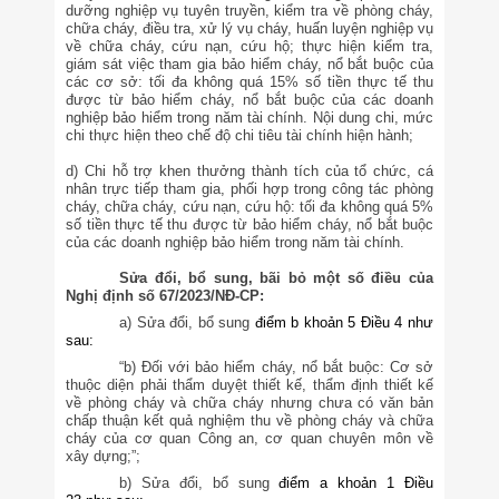
dưỡng nghiệp vụ tuyên truyền, kiểm tra về phòng cháy,
chữa cháy, điều tra, xử lý vụ cháy, huấn luyện nghiệp vụ
về chữa cháy, cứu nạn, cứu hộ; thực hiện kiểm tra,
giám sát việc tham gia bảo hiểm cháy, nổ bắt buộc của
các cơ sở: tối đa không quá 15% số tiền thực tế thu
được từ bảo hiểm cháy, nổ bắt buộc của các doanh
nghiệp bảo hiểm trong năm tài chính. Nội dung chi, mức
chi thực hiện theo chế độ chi tiêu tài chính hiện hành;
d) Chi hỗ trợ khen thưởng thành tích của tổ chức, cá
nhân trực tiếp tham gia, phối hợp trong công tác phòng
cháy, chữa cháy, cứu nạn, cứu hộ: tối đa không quá 5%
số tiền thực tế thu được từ bảo hiểm cháy, nổ bắt buộc
của các doanh nghiệp bảo hiểm trong năm tài chính.
Sửa đổi, bổ sung, bãi bỏ một số điều của
Nghị định số 67/2023/NĐ-CP:
a) Sửa đổi, bổ sung
điểm b khoản 5 Điều 4
như
sau:
“b) Đối với bảo hiểm cháy, nổ bắt buộc: Cơ sở
thuộc diện phải thẩm duyệt thiết kế, thẩm định thiết kế
về phòng cháy và chữa cháy nhưng chưa có văn bản
chấp thuận kết quả nghiệm thu về phòng cháy và chữa
cháy của cơ quan Công an, cơ quan chuyên môn về
xây dựng;”;
b) Sửa đổi, bổ sung
điểm a khoản 1 Điều