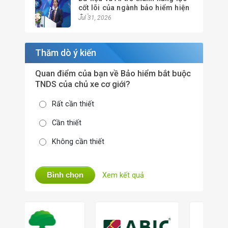
cốt lõi của ngành bảo hiểm hiện
đại
Jul 31, 2026
Thăm dò ý kiến
Quan điểm của bạn về Bảo hiểm bắt buộc
TNDS của chủ xe cơ giới?
Rất cần thiết
Cần thiết
Không cần thiết
Bình chọn
Xem kết quả