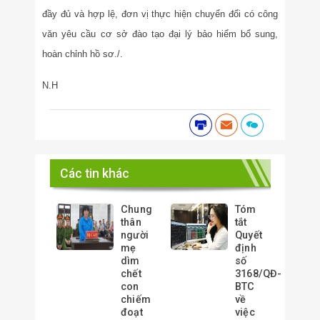
đầy đủ và hợp lệ, đơn vị thực hiện chuyển đổi có công
văn yêu cầu cơ sở đào tạo đại lý bảo hiểm bổ sung,
hoàn chỉnh hồ sơ./.
N.H
Các tin khác
Chung
Tóm
thân
tắt
người
Quyết
mẹ
định
dìm
số
chết
3168/QĐ-
con
BTC
chiếm
về
đoạt
việc