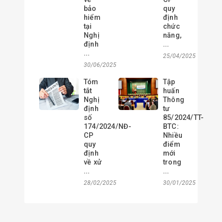
bảo
quy
hiểm
định
tại
chức
Nghị
năng,
định
...
...
25/04/2025
30/06/2025
Tóm
Tập
tắt
huấn
Nghị
Thông
định
tư
số
85/2024/TT-
174/2024/NĐ-
BTC:
CP
Nhiều
quy
điểm
định
mới
về xử
trong
...
...
28/02/2025
30/01/2025