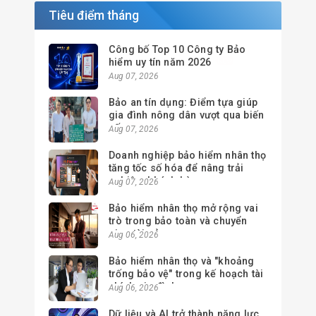
Tiêu điểm tháng
Công bố Top 10 Công ty Bảo
hiểm uy tín năm 2026
Aug 07, 2026
Bảo an tín dụng: Điểm tựa giúp
gia đình nông dân vượt qua biến
cố
Aug 07, 2026
Doanh nghiệp bảo hiểm nhân thọ
tăng tốc số hóa để nâng trải
nghiệm khách hàng
Aug 07, 2026
Bảo hiểm nhân thọ mở rộng vai
trò trong bảo toàn và chuyển
giao tài sản
Aug 06, 2026
Bảo hiểm nhân thọ và "khoảng
trống bảo vệ" trong kế hoạch tài
chính gia đình
Aug 06, 2026
Dữ liệu và AI trở thành năng lực