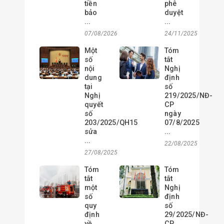
tiền
phê
bảo
duyệt
...
...
07/08/2026
24/11/2025
Một
Tóm
số
tắt
nội
Nghị
dung
định
tại
số
Nghị
219/2025/NĐ-
quyết
CP
số
ngày
203/2025/QH15
07/8/2025
sửa
...
...
22/08/2025
27/08/2025
Tóm
Tóm
tắt
tắt
một
Nghị
số
định
quy
số
định
29/2025/NĐ-
về
CP