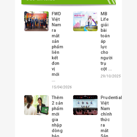
FWD
MB
Việt
Life
Nam
giải
ra
bài
mắt
toán
sản
áp
phẩm
lực
liên
cho
kết
người
đơn
trụ
vị
cột ...
mới
29/10/2025
...
15/04/2026
Thêm
Prudential
2 sản
Việt
phẩm
Nam
mới
chính
gia
thức
nhập
ra
dòng
mắt
bảo
Sản