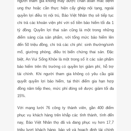
người tham gia không may được chẩn đoán mắc bệnh
ung thư hoặc cần thực hiện cấy ghép nội tạng, ngoài
quyền lợi điều trị nội trú, Bảo Việt Nhân thọ sẽ tiếp tục
chi trả các khoản viện phí với số tiền bảo hiểm tối đa 1
tỷ đồng. Quyền lợi thai sản cũng là một trong những
điểm sáng của sản phẩm, với tổng mức bảo hiểm lên
đến 50 triệu đồng, chi trả các chi phí: sinh thường/sinh
mổ, giường phòng, điều trị biến chứng thai sản. Đặc
biệt, An Vui Sống Khỏe là một trong số ít các sản phẩm
bảo hiểm trên thị trường có quyền lợi giảm phí, hỗ trợ
tài chính. Khi người tham gia không có yêu cầu giải
quyết quyền lợi bảo hiểm, tại thời điểm gia hạn hợp
đồng năm tiếp theo, mức phí đóng sẽ được giảm tối đa
15%.
Với mạng lưới 76 công ty thành viên, gần 400 điểm
phục vụ khách hàng trên khắp các tỉnh thành, tính đến
nay, Bảo Việt Nhân thọ đã và đang phục vụ hơn 17,7
triệu lượt khách hàng, bảo vệ và hoạch định tài chính