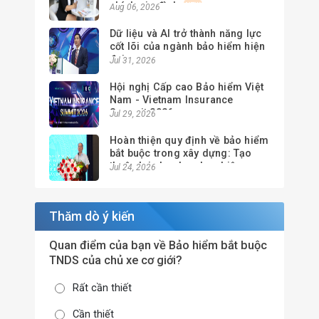
chính gia đình
Aug 06, 2026
Dữ liệu và AI trở thành năng lực
cốt lõi của ngành bảo hiểm hiện
đại
Jul 31, 2026
Hội nghị Cấp cao Bảo hiểm Việt
Nam - Vietnam Insurance
Summit 2026
Jul 29, 2026
Hoàn thiện quy định về bảo hiểm
bắt buộc trong xây dựng: Tạo
thuận lợi cho doanh nghiệp,
Jul 24, 2026
nâng cao hiệu quả quản lý
Thăm dò ý kiến
Quan điểm của bạn về Bảo hiểm bắt buộc
TNDS của chủ xe cơ giới?
Rất cần thiết
Cần thiết