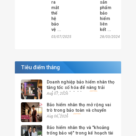
ra
sản
mắt
phẩm
thế
bảo
hệ
hiểm
bảo
liên
vệ ...
kết ...
03/07/2025
28/03/2024
Tiêu điểm tháng
Doanh nghiệp bảo hiểm nhân thọ
tăng tốc số hóa để nâng trải
nghiệm khách hàng
Aug 07, 2026
Bảo hiểm nhân thọ mở rộng vai
trò trong bảo toàn và chuyển
giao tài sản
Aug 06, 2026
Bảo hiểm nhân thọ và "khoảng
trống bảo vệ" trong kế hoạch tài