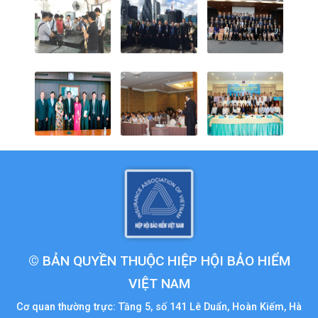
© BẢN QUYỀN THUỘC HIỆP HỘI BẢO HIỂM
VIỆT NAM
Cơ quan thường trực: Tầng 5, số 141 Lê Duẩn, Hoàn Kiếm, Hà