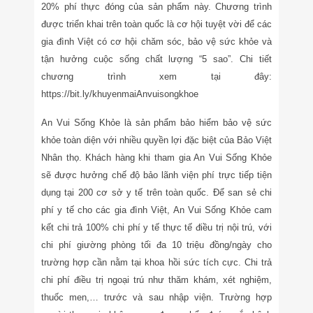
20% phí thực đóng của sản phẩm này. Chương trình
được triển khai trên toàn quốc là cơ hội tuyệt vời để các
gia đình Việt có cơ hội chăm sóc, bảo vệ sức khỏe và
tận hưởng cuộc sống chất lượng “5 sao”. Chi tiết
chương trình xem tại đây:
https://bit.ly/khuyenmaiAnvuisongkhoe
An Vui Sống Khỏe là sản phẩm bảo hiểm bảo vệ sức
khỏe toàn diện với nhiều quyền lợi đặc biệt của Bảo Việt
Nhân thọ. Khách hàng khi tham gia An Vui Sống Khỏe
sẽ được hưởng chế độ bảo lãnh viện phí trực tiếp tiện
dụng tại 200 cơ sở y tế trên toàn quốc. Để san sẻ chi
phí y tế cho các gia đình Việt, An Vui Sống Khỏe cam
kết chi trả 100% chi phí y tế thực tế điều trị nội trú, với
chi phí giường phòng tối đa 10 triệu đồng/ngày cho
trường hợp cần nằm tại khoa hồi sức tích cực. Chi trả
chi phí điều trị ngoại trú như thăm khám, xét nghiệm,
thuốc men,… trước và sau nhập viện. Trường hợp