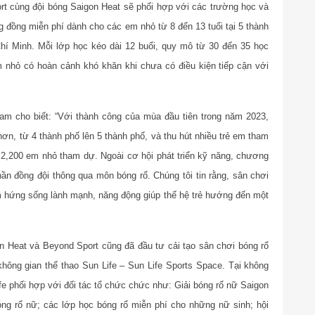
ort cùng đội bóng Saigon Heat sẽ phối hợp với các trường học và
g đồng miễn phí dành cho các em nhỏ từ 8 đến 13 tuổi tại 5 thành
hí Minh. Mỗi lớp học kéo dài 12 buổi, quy mô từ 30 đến 35 học
m nhỏ có hoàn cảnh khó khăn khi chưa có điều kiện tiếp cận với
m cho biết: “Với thành công của mùa đầu tiên trong năm 2023,
n, từ 4 thành phố lên 5 thành phố, và thu hút nhiều trẻ em tham
2,200 em nhỏ tham dự. Ngoài cơ hội phát triển kỹ năng, chương
hần đồng đội thông qua môn bóng rổ. Chúng tôi tin rằng, sân chơi
 hứng sống lành mạnh, năng động giúp thế hệ trẻ hướng đến một
n Heat và Beyond Sport cũng đã đầu tư cải tạo sân chơi bóng rổ
không gian thể thao Sun Life – Sun Life Sports Space. Tại không
fe phối hợp với đối tác tổ chức chức như: Giải bóng rổ nữ Saigon
óng rổ nữ; các lớp học bóng rổ miễn phí cho những nữ sinh; hội