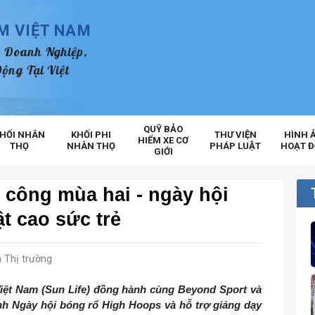
ỂM VIỆT NAM
 Doanh Nghiệp,
ộng Tại Việt
QUỸ BẢO
HỐI NHÂN
KHỐI PHI
THƯ VIỆN
HÌNH 
HIỂM XE CƠ
THỌ
NHÂN THỌ
PHÁP LUẬT
HOẠT 
GIỚI
 công mùa hai - ngày hội
t cao sức trẻ
 Thị trường
iệt Nam (Sun Life) đồng hành cùng Beyond Sport và
nh Ngày hội bóng rổ High Hoops và hỗ trợ giảng dạy