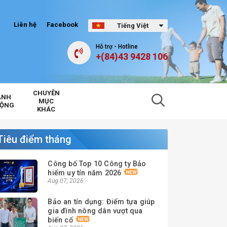
Liên hệ
Facebook
Tiếng Việt
Hỗ trợ - Hotline
+(84)43 9428 106
CHUYÊN
ẢNH
MỤC
ĐỘNG
KHÁC
Tiêu điểm tháng
Công bố Top 10 Công ty Bảo
hiểm uy tín năm 2026
Aug 07, 2026
Bảo an tín dụng: Điểm tựa giúp
gia đình nông dân vượt qua
biến cố