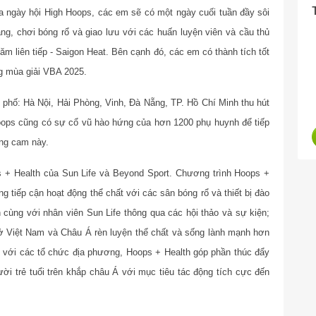
ia ngày hội High Hoops, các em sẽ có một ngày cuối tuần đầy sôi
g, chơi bóng rổ và giao lưu với các huấn luyện viên và cầu thủ
m liên tiếp - Saigon Heat. Bên cạnh đó, các em có thành tích tốt
ng mùa giải VBA 2025.
h phố: Hà Nội, Hải Phòng, Vinh, Đà Nẵng, TP. Hồ Chí Minh thu hút
oops cũng có sự cổ vũ hào hứng của hơn 1200 phụ huynh để tiếp
ng cam này.
 + Health của Sun Life và Beyond Sport. Chương trình Hoops +
ăng tiếp cận hoạt động thể chất với các sân bóng rổ và thiết bị đào
 cùng với nhân viên Sun Life thông qua các hội thảo và sự kiện;
ở Việt Nam và Châu Á rèn luyện thể chất và sống lành mạnh hơn
c với các tổ chức địa phương, Hoops + Health góp phần thúc đẩy
ời trẻ tuổi trên khắp châu Á với mục tiêu tác động tích cực đến