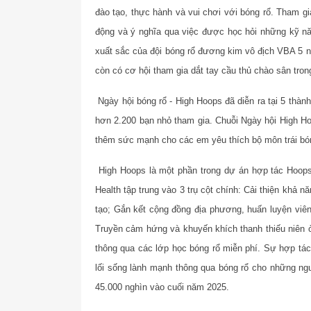
đào tạo, thực hành và vui chơi với bóng rổ. Tham g
động và ý nghĩa qua việc được học hỏi những kỹ năn
xuất sắc của đội bóng rổ đương kim vô địch VBA 5 nă
còn có cơ hội tham gia dắt tay cầu thủ chào sân tro
Ngày hội bóng rổ - High Hoops đã diễn ra tại 5 thàn
hơn 2.200 bạn nhỏ tham gia. Chuỗi Ngày hội High H
thêm sức mạnh cho các em yêu thích bộ môn trái bó
High Hoops là một phần trong dự án hợp tác Hoops
Health tập trung vào 3 trụ cột chính: Cải thiện khả n
tạo; Gắn kết cộng đồng địa phương, huấn luyện viên
Truyền cảm hứng và khuyến khích thanh thiếu niên 
thông qua các lớp học bóng rổ miễn phí. Sự hợp tá
lối sống lành mạnh thông qua bóng rổ cho những ngư
45.000 nghìn vào cuối năm 2025.