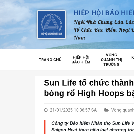
HIỆP HỘI BẢO HI
Ngôi Nhà Chung Của Các
Tổ Chức Bảo Hiểm Hoạt Đ
Nam
VÒNG
HIỆP HỘI
K
TRANG CHỦ
QUANH THỊ
BẢO HIỂM
TRƯỜNG
Sun Life tổ chức thành
bóng rổ High Hoops bậ
21/01/2025 10:36:57 SA
Vòng quanh
Công ty Bảo hiểm Nhân thọ Sun Life V
Saigon Heat thực hiện loạt chương trì