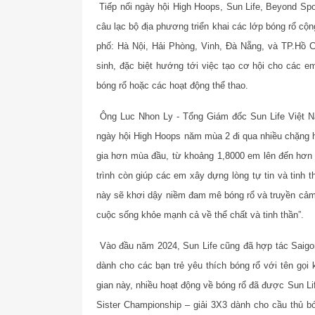
Tiếp nối ngày hội High Hoops, Sun Life, Beyond Sp
câu lạc bộ địa phương triển khai các lớp bóng rổ cộn
phố: Hà Nội, Hải Phòng, Vinh, Đà Nẵng, và TP.Hồ C
sinh, đặc biệt hướng tới việc tạo cơ hội cho các e
bóng rổ hoặc các hoạt động thể thao.
Ông Luc Nhon Ly - Tổng Giám đốc Sun Life Việt Na
ngày hội High Hoops năm mùa 2 đi qua nhiều chặng hơ
gia hơn mùa đầu, từ khoảng 1,8000 em lên đến hơn 
trình còn giúp các em xây dựng lòng tự tin và tinh t
này sẽ khơi dậy niềm đam mê bóng rổ và truyền cảm
cuộc sống khỏe mạnh cả về thể chất và tinh thần”.
Vào đầu năm 2024, Sun Life cũng đã hợp tác Saigo
dành cho các bạn trẻ yêu thích bóng rổ với tên gọi 
gian này, nhiều hoạt động về bóng rổ đã được Sun Li
Sister Championship – giải 3X3 dành cho cầu thủ b