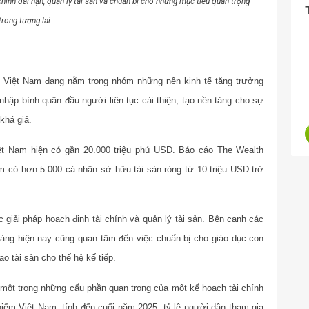
ính dài hạn, quản lý tài sản và chuẩn bị cho những mục tiêu quan trọng
trong tương lai
, Việt Nam đang nằm trong nhóm những nền kinh tế tăng trưởng
ập bình quân đầu người liên tục cải thiện, tạo nền tảng cho sự
khá giả.
ệt Nam hiện có gần 20.000 triệu phú USD. Báo cáo The Wealth
m có hơn 5.000 cá nhân sở hữu tài sản ròng từ 10 triệu USD trở
 giải pháp hoạch định tài chính và quản lý tài sản. Bên cạnh các
hàng hiện nay cũng quan tâm đến việc chuẩn bị cho giáo dục con
ao tài sản cho thế hệ kế tiếp.
một trong những cấu phần quan trọng của một kế hoạch tài chính
 hiểm Việt Nam, tính đến cuối năm 2025, tỷ lệ người dân tham gia