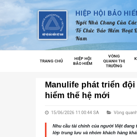
HIỆP HỘI BẢO HI
Ngôi Nhà Chung Của Các
Tổ Chức Bảo Hiểm Hoạt Đ
Nam
VÒNG
HIỆP HỘI
K
TRANG CHỦ
QUANH THỊ
BẢO HIỂM
TRƯỜNG
Manulife phát triển đội
hiểm thế hệ mới
15/06/2026 11:00:44 SA
Vòng quanh
Nhu cầu tài chính của người Việt đang 
lớp trung lưu và nhóm khách hàng khá 