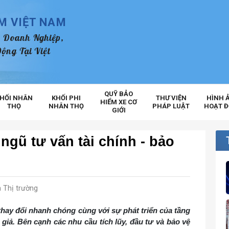
ỂM VIỆT NAM
 Doanh Nghiệp,
ộng Tại Việt
QUỸ BẢO
HỐI NHÂN
KHỐI PHI
THƯ VIỆN
HÌNH 
HIỂM XE CƠ
THỌ
NHÂN THỌ
PHÁP LUẬT
HOẠT 
GIỚI
 ngũ tư vấn tài chính - bảo
 Thị trường
thay đổi nhanh chóng cùng với sự phát triển của tầng
giả. Bên cạnh các nhu cầu tích lũy, đầu tư và bảo vệ