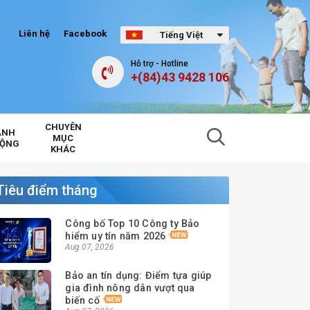
Liên hệ
Facebook
Tiếng Việt
Hỗ trợ - Hotline
+(84)43 9428 106
CHUYÊN
ẢNH
MỤC
ĐỘNG
KHÁC
Tiêu điểm tháng
Công bố Top 10 Công ty Bảo
hiểm uy tín năm 2026
Aug 07, 2026
Bảo an tín dụng: Điểm tựa giúp
gia đình nông dân vượt qua
biến cố