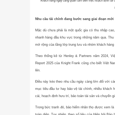
Khách hàng ngày càng quan tâm đến việc hoạch định tài ch
Nhu cầu tài chính đang bước sang giai đoạn mới
Mặc dù chưa phải là một quốc gia có thu nhập cao
nhanh hàng đầu khu vực trong những năm qua. Thu nh
mở rộng của tầng lớp trung lưu và nhóm khách hàng 
Theo thống kê từ Henley & Partners năm 2024, Vi
Report 2025 của Knight Frank cũng cho biết Việt Na
lên.
Điều này kéo theo nhu cầu ngày càng lớn đối với các
mục tiêu đầu tư hay bảo vệ tài chính, nhiều khách 
cái, hoạch định hưu trí, bảo toàn tài sản và chuyển gi
Trong bức tranh đó, bảo hiểm nhân thọ được xem là 
toàn diện. Tuy nhiên, theo số liệu của Hiệp hội Bảo