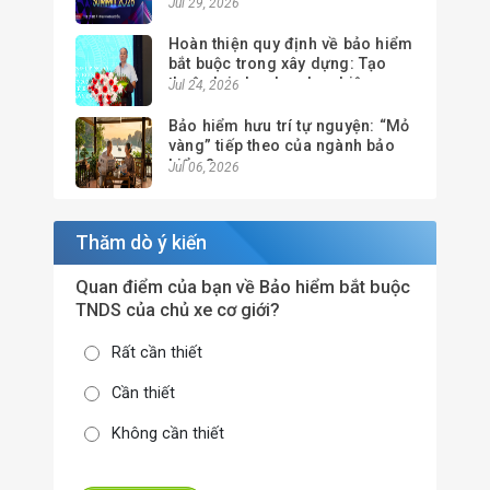
Summit 2026
Jul 29, 2026
Hoàn thiện quy định về bảo hiểm
bắt buộc trong xây dựng: Tạo
thuận lợi cho doanh nghiệp,
Jul 24, 2026
nâng cao hiệu quả quản lý
Bảo hiểm hưu trí tự nguyện: “Mỏ
vàng” tiếp theo của ngành bảo
hiểm?
Jul 06, 2026
Thăm dò ý kiến
Quan điểm của bạn về Bảo hiểm bắt buộc
TNDS của chủ xe cơ giới?
Rất cần thiết
Cần thiết
Không cần thiết