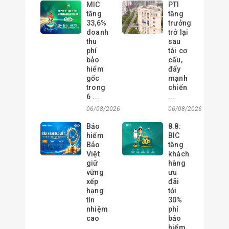
MIC
PTI
tăng
tăng
33,6%
trưởng
doanh
trở lại
thu
sau
phí
tái cơ
bảo
cấu,
hiểm
đẩy
gốc
mạnh
trong
chiến
6 ...
...
06/08/2026
06/08/2026
Bảo
8.8:
hiểm
BIC
Bảo
tặng
Việt
khách
giữ
hàng
vững
ưu
xếp
đãi
hạng
tới
tín
30%
nhiệm
phí
cao
bảo
...
hiểm