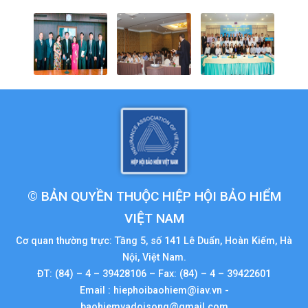
© BẢN QUYỀN THUỘC HIỆP HỘI BẢO HIỂM
VIỆT NAM
Cơ quan thường trực: Tầng 5, số 141 Lê Duẩn, Hoàn Kiếm, Hà
Nội, Việt Nam.
ĐT: (84) – 4 – 39428106 – Fax: (84) – 4 – 39422601
Email : hiephoibaohiem@iav.vn -
baohiemvadoisong@gmail.com