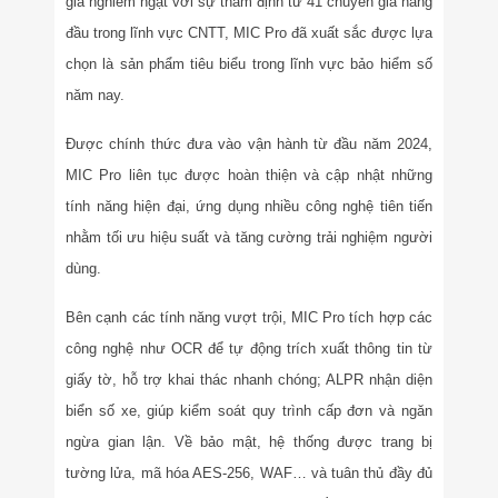
giá nghiêm ngặt với sự thẩm định từ 41 chuyên gia hàng
đầu trong lĩnh vực CNTT, MIC Pro đã xuất sắc được lựa
chọn là sản phẩm tiêu biểu trong lĩnh vực bảo hiểm số
năm nay.
Được chính thức đưa vào vận hành từ đầu năm 2024,
MIC Pro liên tục được hoàn thiện và cập nhật những
tính năng hiện đại, ứng dụng nhiều công nghệ tiên tiến
nhằm tối ưu hiệu suất và tăng cường trải nghiệm người
dùng.
Bên cạnh các tính năng vượt trội, MIC Pro tích hợp các
công nghệ như OCR để tự động trích xuất thông tin từ
giấy tờ, hỗ trợ khai thác nhanh chóng; ALPR nhận diện
biển số xe, giúp kiểm soát quy trình cấp đơn và ngăn
ngừa gian lận. Về bảo mật, hệ thống được trang bị
tường lửa, mã hóa AES-256, WAF… và tuân thủ đầy đủ